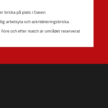
er bricka på plats i Oasen.
lig arbetsyta och ackrideteringsbricka.
r. Före och efter match är området reserverat