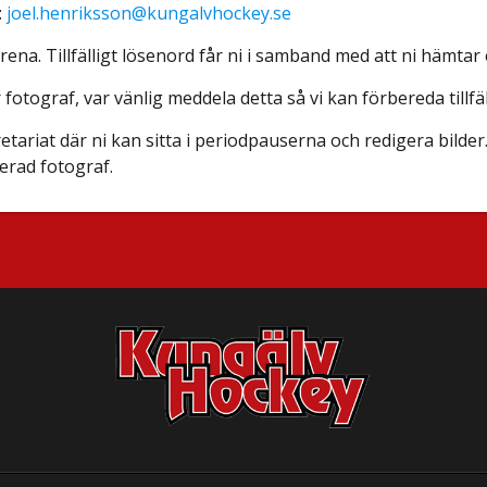
:
joel.henriksson@kungalvhockey.se
rena. Tillfälligt lösenord får ni i samband med att ni hämtar 
tograf, var vänlig meddela detta så vi kan förbereda tillfäl
retariat där ni kan sitta i periodpauserna och redigera bilde
terad fotograf.