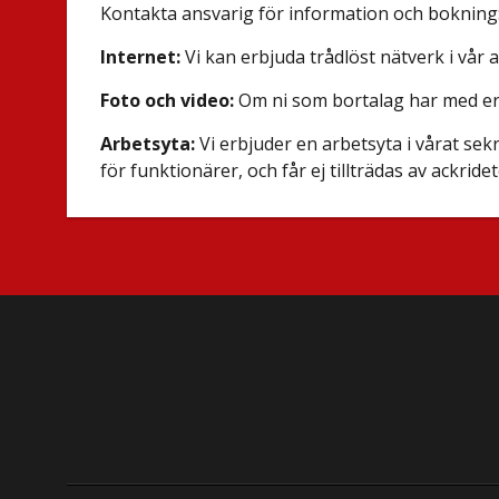
Kontakta ansvarig för information och bokning
Internet:
Vi kan erbjuda trådlöst nätverk i vår a
Foto och video:
Om ni som bortalag har med er fo
Arbetsyta:
Vi erbjuder en arbetsyta i vårat sek
för funktionärer, och får ej tillträdas av ackride