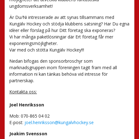
ungdomsverksamhet!
Är Du/Ni intresserade av att synas tillsammans med
Kungälv Hockey och stödja klubbens satsning? Har Du egna
idèer eller förslag på hur Ditt företag ska exponeras?
Vi har många paketlösningar där Ert företag får mer
exponeringsmöjligheter.
Var med och stötta Kungälv Hockey!!!
Nedan bifogas den sponsorbroschyr som
marknadsgruppen inom föreningen tagit fram med all
information ni kan tänkas behöva vid intresse för
partnerskap.
Kontakta oss:
Joel Henriksson
Mob: 070-865 04 02
E-post:
joel.henriksson@kungalvhockey.se
Joakim Svensson