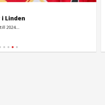
O
 i Linden
ll 2024....