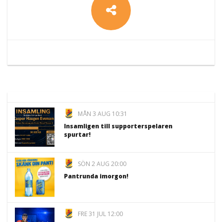
MÅN 3 AUG 10:31
Insamligen till supporterspelaren
spurtar!
SÖN 2 AUG 20:00
Pantrunda imorgon!
FRE 31 JUL 12:00