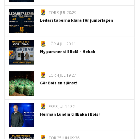
TOR 9 JUL 20:29
Ledarstaberna klara för juniorlagen
LÖR 4 JUL 20:11
Ny partner till BoIS – Hebab
LÖR 4 JUL 19:27
Gör Bois en tjänst!
FRE 3 JUL 14:32
Herman Lundin tillbaka i Bois!
TOR 25 JUN 09:36