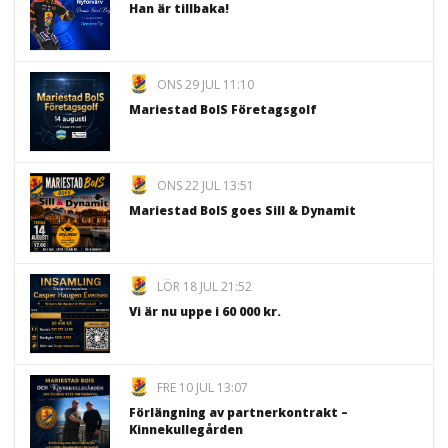
Han är tillbaka!
ONS 29 JUL 11:10
Mariestad BoIS Företagsgolf
ONS 22 JUL 13:51
Mariestad BoIS goes Sill & Dynamit
LÖR 18 JUL 21:52
Vi är nu uppe i 60 000 kr.
FRE 10 JUL 13:07
Förlängning av partnerkontrakt –
Kinnekullegården