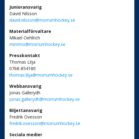
Junioransvarig
David Nilsson
david.nilsson@morrumhockey.se
Materialförvaltare
Mikael Oehlrich
mimmo@morrumhockey.se
Presskontakt
Thomas Lilja
0768-854180
thomas.lilja@morrumhockey.se
Webbansvarig
Jonas Gallerydh
jonas.gallerydh@morrumhockey.se
Biljettansvarig
Fredrik Ovesson
fredrik.ovesson@morrumhockey.se
Sociala medier