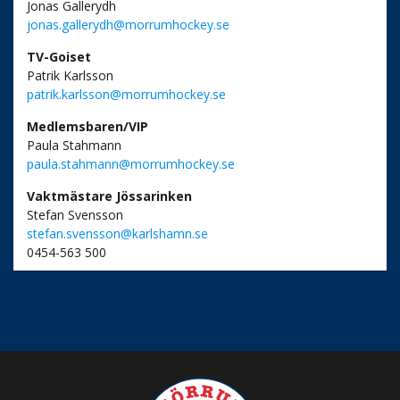
Jonas Gallerydh
jonas.gallerydh@morrumhockey.se
TV-Goiset
Patrik Karlsson
patrik.karlsson@morrumhockey.se
Medlemsbaren/VIP
Paula Stahmann
paula.stahmann@morrumhockey.se
Vaktmästare Jössarinken
Stefan Svensson
stefan.svensson@karlshamn.se
0454-563 500