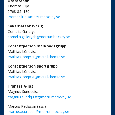
Ordförande
Thomas Lilja
0768-854180
thomas.lilja@morrumhockey.se
Säkerhetsansvarig
Cornelia Gallerydh
cornelia.gallerydh@morrumhockey.se
Kontaktperson marknadsgrupp
Mathias Lönqvist
mathias.lonqvist@metallchemie.se
Kontaktperson sportgrupp
Mathias Lönqvist
mathias.lonqvist@metallchemie.se
Tränare A-lag
Magnus Sundquist
magnus.sundquist@morrumhockey.se
Marcus Paulsson (ass.)
marcus.paulsson@morrumhockey.se