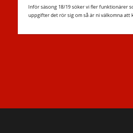
Inför säsong 18/19 söker vi fler funktionärer so
uppgifter det rör sig om så är ni välkomna att