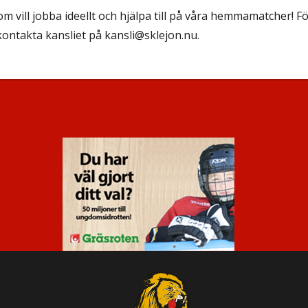
m vill jobba ideellt och hjälpa till på våra hemmamatcher! För
 kontakta kansliet på
kansli@sklejon.nu
.