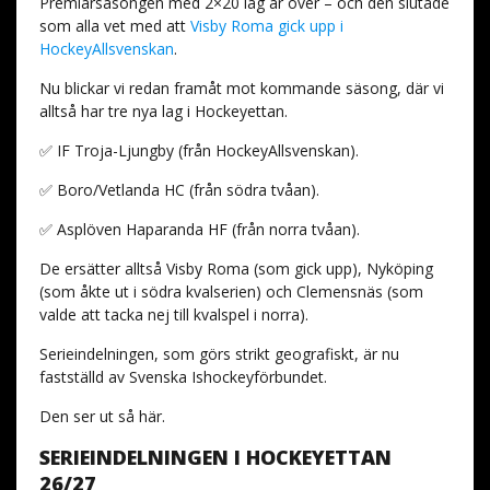
Premiärsäsongen med 2×20 lag är över – och den slutade
som alla vet med att
Visby Roma gick upp i
HockeyAllsvenskan
.
Nu blickar vi redan framåt mot kommande säsong, där vi
alltså har tre nya lag i Hockeyettan.
✅ IF Troja-Ljungby (från HockeyAllsvenskan).
✅ Boro/Vetlanda HC (från södra tvåan).
✅ Asplöven Haparanda HF (från norra tvåan).
De ersätter alltså Visby Roma (som gick upp), Nyköping
(som åkte ut i södra kvalserien) och Clemensnäs (som
valde att tacka nej till kvalspel i norra).
Serieindelningen, som görs strikt geografiskt, är nu
fastställd av Svenska Ishockeyförbundet.
Den ser ut så här.
SERIEINDELNINGEN I HOCKEYETTAN
26/27