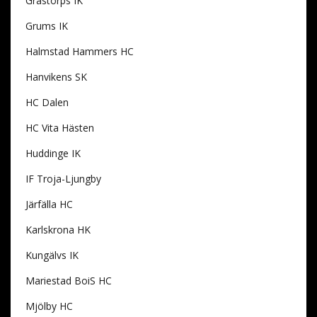
Grästorps IK
Grums IK
Halmstad Hammers HC
Hanvikens SK
HC Dalen
HC Vita Hästen
Huddinge IK
IF Troja-Ljungby
Järfälla HC
Karlskrona HK
Kungälvs IK
Mariestad BoiS HC
Mjölby HC