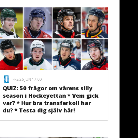
FRE 26 JUN 17:00
QUIZ: 50 frågor om vårens silly
season i Hockeyettan * Vem gick
var? * Hur bra transferkoll har
du? * Testa dig själv här!