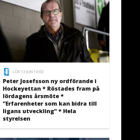
LÖR 13 JUN 10:00
Peter Josefsson ny ordförande i
Hockeyettan * Röstades fram på
lördagens årsmöte *
”Erfarenheter som kan bidra till
ligans utveckling” * Hela
styrelsen