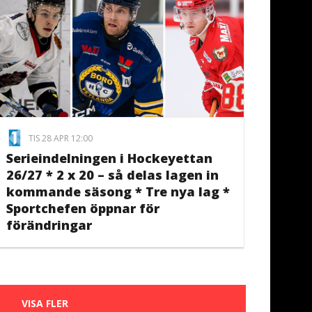
TIS 28 APR 12:00
Serieindelningen i Hockeyettan
26/27 * 2 x 20 – så delas lagen in
kommande säsong * Tre nya lag *
Sportchefen öppnar för
förändringar
VISA FLER