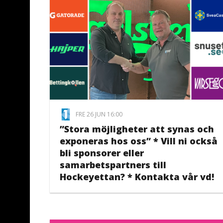
FRE 26 JUN 16:00
”Stora möjligheter att synas och
exponeras hos oss” * Vill ni också
bli sponsorer eller
samarbetspartners till
Hockeyettan? * Kontakta vår vd!