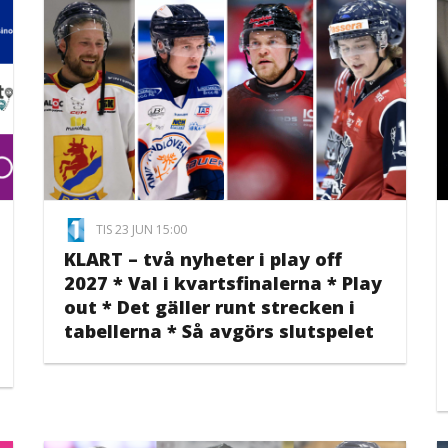
TIS 23 JUN 15:00
KLART – två nyheter i play off
2027 * Val i kvartsfinalerna * Play
out * Det gäller runt strecken i
tabellerna * Så avgörs slutspelet