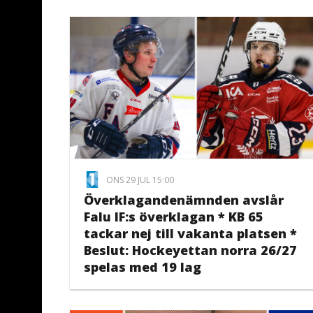
ONS 29 JUL 15:00
Överklagandenämnden avslår
Falu IF:s överklagan * KB 65
tackar nej till vakanta platsen *
Beslut: Hockeyettan norra 26/27
spelas med 19 lag