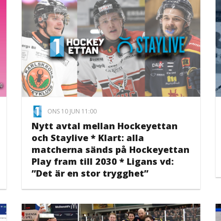
ONS 10 JUN 11:00
Nytt avtal mellan Hockeyettan
och Staylive * Klart: alla
matcherna sänds på Hockeyettan
Play fram till 2030 * Ligans vd:
”Det är en stor trygghet”