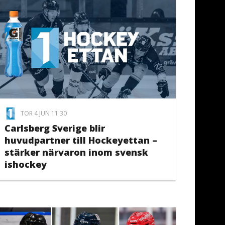
TOR 4 JUN 11:30
Carlsberg Sverige blir
huvudpartner till Hockeyettan –
stärker närvaron inom svensk
ishockey