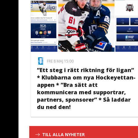
FRE 8 MAJ 15:00
”Ett steg i rätt riktning för ligan”
* Klubbarna om nya Hockeyettan-
appen * ”Bra sätt att
kommunicera med supportrar,
partners, sponsorer” * Så laddar
du ned den!
TILL ALLA NYHETER