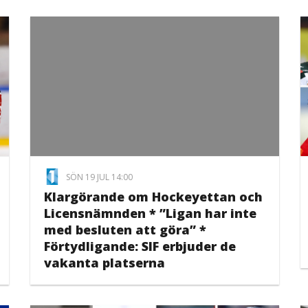
SÖN 19 JUL 14:00
Klargörande om Hockeyettan och
Licensnämnden * ”Ligan har inte
med besluten att göra” *
Förtydligande: SIF erbjuder de
vakanta platserna