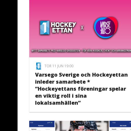
TOR 11 JUN 19:00
Varsego Sverige och Hockeyettan
inleder samarbete *
”Hockeyettans föreningar spelar
en viktig roll i sina
lokalsamhällen”