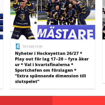
TIS 5 MAJ 15:00
Nyheter i Hockeyettan 26/27 *
Play out för lag 17–20 – fyra åker
ur * Val i kvartsfinalerna *
Sportchefen om förslagen *
”Extra spännande dimension till
slutspelet”