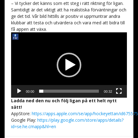
– Vi tycker det känns som ett steg i rätt riktning för ligan.
Samtidigt är det viktigt att ha realistiska förväntningar och
ge det tid. Vår bild hittills är positiv vi uppmuntrar andra
klubbar att testa och utvärdera och vara med att bidra till
få appen att växa.
Videospelare
00:00
00:32
Ladda ned den nu och följ
liga
n på ett helt nytt
sätt!
App
S
tore:
https://
app
s
.
app
le.com/se/
app
/hockeyettan/id67557
Google Play:
https://play.google.com/store/
app
s
/details?
id=se.he.cmapp&hl=en