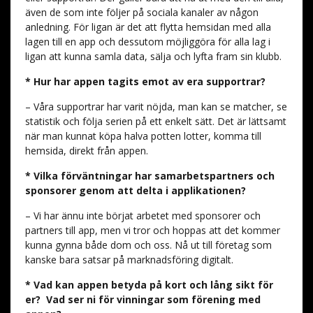
även de som inte följer på sociala kanaler av någon
anledning. För ligan är det att flytta hemsidan med alla
lagen till en app och dessutom möjliggöra för alla lag i
ligan att kunna samla data, sälja och lyfta fram sin klubb.
* Hur har appen tagits emot av era supportrar?
– Våra supportrar har varit nöjda, man kan se matcher, se
statistik och följa serien på ett enkelt sätt. Det är lättsamt
när man kunnat köpa halva potten lotter, komma till
hemsida, direkt från appen.
* Vilka förväntningar har samarbetspartners och
sponsorer genom att delta i applikationen?
– Vi har ännu inte börjat arbetet med sponsorer och
partners till app, men vi tror och hoppas att det kommer
kunna gynna både dom och oss. Nå ut till företag som
kanske bara satsar på marknadsföring digitalt.
* Vad kan appen betyda på kort och lång sikt för
er? Vad ser ni för vinningar som förening med