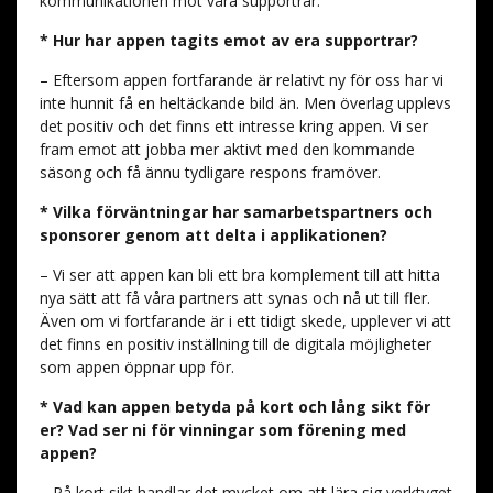
kommunikationen mot våra supportrar.
* Hur har appen tagits emot av era supportrar?
– Eftersom appen fortfarande är relativt ny för oss har vi
inte hunnit få en heltäckande bild än. Men överlag upplevs
det positiv och det finns ett intresse kring appen. Vi ser
fram emot att jobba mer aktivt med den kommande
säsong och få ännu tydligare respons framöver.
* Vilka förväntningar har samarbetspartners och
sponsorer genom att delta i applikationen?
– Vi ser att appen kan bli ett bra komplement till att hitta
nya sätt att få våra partners att synas och nå ut till fler.
Även om vi fortfarande är i ett tidigt skede, upplever vi att
det finns en positiv inställning till de digitala möjligheter
som appen öppnar upp för.
* Vad kan appen betyda på kort och lång sikt för
er? Vad ser ni för vinningar som förening med
appen?
– På kort sikt handlar det mycket om att lära sig verktyget