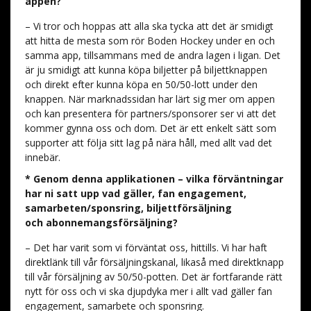
appen?
– Vi tror och hoppas att alla ska tycka att det är smidigt
att hitta de mesta som rör Boden Hockey under en och
samma app, tillsammans med de andra lagen i ligan. Det
är ju smidigt att kunna köpa biljetter på biljettknappen
och direkt efter kunna köpa en 50/50-lott under den
knappen. När marknadssidan har lärt sig mer om appen
och kan presentera för partners/sponsorer ser vi att det
kommer gynna oss och dom. Det är ett enkelt sätt som
supporter att följa sitt lag på nära håll, med allt vad det
innebär.
* Genom denna applikationen – vilka förväntningar
har ni satt upp vad gäller, fan engagement,
samarbeten/sponsring, biljettförsäljning
och abonnemangsförsäljning?
– Det har varit som vi förväntat oss, hittills. Vi har haft
direktlänk till vår försäljningskanal, likaså med direktknapp
till vår försäljning av 50/50-potten. Det är fortfarande rätt
nytt för oss och vi ska djupdyka mer i allt vad gäller fan
engagement, samarbete och sponsring.