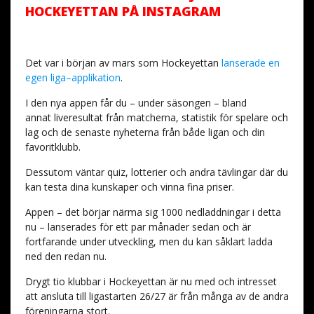
HOCKEYETTAN PÅ INSTAGRAM
Det var i början av mars som Hockeyettan
lanserade en
egen liga–applikation
.
I den nya appen får du – under säsongen – bland
annat liveresultat från matcherna, statistik för spelare och
lag och de senaste nyheterna från både ligan och din
favoritklubb.
Dessutom väntar quiz, lotterier och andra tävlingar där du
kan testa dina kunskaper och vinna fina priser.
Appen – det börjar närma sig 1000 nedladdningar i detta
nu – lanserades för ett par månader sedan och är
fortfarande under utveckling, men du kan såklart ladda
ned den redan nu.
Drygt tio klubbar i Hockeyettan är nu med och intresset
att ansluta till ligastarten 26/27 är från många av de andra
föreningarna stort.