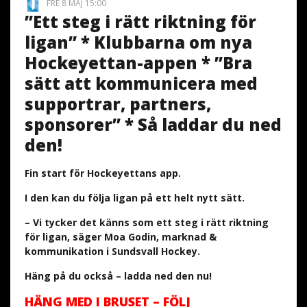
FRE 8 MAJ 15:00
”Ett steg i rätt riktning för
ligan” * Klubbarna om nya
Hockeyettan-appen * ”Bra
sätt att kommunicera med
supportrar, partners,
sponsorer” * Så laddar du ned
den!
Fin start för Hockeyettans app.
I den kan du följa ligan på ett helt nytt sätt.
– Vi tycker det känns som ett steg i rätt riktning
för ligan, säger Moa Godin, marknad &
kommunikation i Sundsvall Hockey.
Häng på du också – ladda ned den nu!
HÄNG MED I BRUSET – FÖLJ