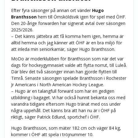
Efter fyra säsonger på annan ort vänder
Hugo
Branthsson
hem till Örnsköldsvik igen för spel med ÖHF.
Den 20-årige forwarden har signerat avtal över säsongen
2025/2026.
– Det känns jättebra att få komma hem igen, hemma är
alltid hemma och jag känner att ÖHF är en bra miljö för
att inleda min seniorkarriär, säger Hugo Branthsson.
MoDo är moderklubben för Branthsson som när det var
dags för hockeygymnasiet valde att flytta norrut, till Luleå.
Där blev det två säsonger innan han gjorde flytten till
Timrå. Senaste säsongen spelade Branthsson i Rochester
Jr Americans i North American Hockey League.
– Hugo är en talangfull forward som har en gedigen
utbildning i bagaget. Vi har också hunnit bekanta oss med
varandra tidigare eftersom Hugo tränat med oss under
några uppehåll. Det känns bra att han nu är i ÖHF på
riktigt, säger Patrick Edlund, sportchef i ÖHF.
Hugo Branthsson, som mäter 182 cm och väger 84 kg,
kommer i ÖHF att spela i tröjnummer 10.