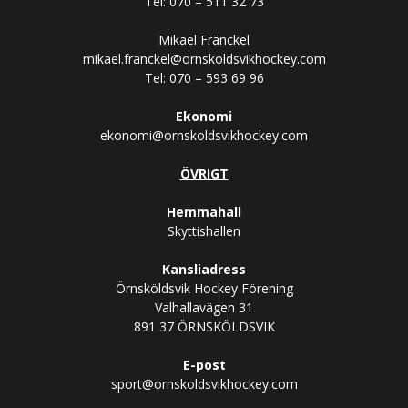
Tel: 070 – 511 32 73
Mikael Fränckel
mikael.franckel@ornskoldsvikhockey.com
Tel: 070 – 593 69 96
Ekonomi
ekonomi@ornskoldsvikhockey.com
ÖVRIGT
Hemmahall
Skyttishallen
Kansliadress
Örnsköldsvik Hockey Förening
Valhallavägen 31
891 37 ÖRNSKÖLDSVIK
E-post
sport@ornskoldsvikhockey.com