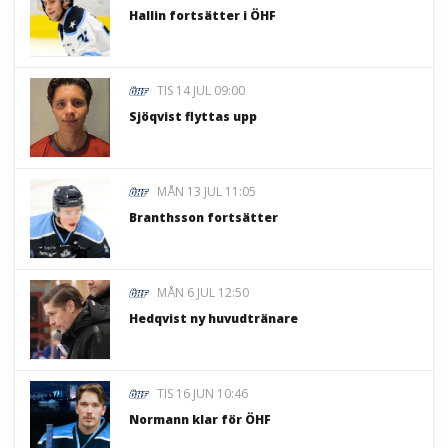
Hallin fortsätter i ÖHF
TIS 14 JUL 09:00
Sjöqvist flyttas upp
MÅN 13 JUL 11:05
Branthsson fortsätter
MÅN 6 JUL 12:50
Hedqvist ny huvudtränare
TIS 16 JUN 10:46
Normann klar för ÖHF