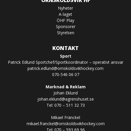
ÖRNSKÖLDSVIK HF
Nyheter
A-laget
ÖHF Play
Sponsorer
Styrelsen
KONTAKT
Sport
Patrick Edlund Sportchef/Sportkoordinator – operativt ansvar
patrick.edlund@ornskoldsvikhockey.com
070-546 06 07
Marknad & Reklam
Johan Eklund
johan.eklund@agrenshuset.se
Tel: 070 – 511 32 73
Mikael Fränckel
mikael.franckel@ornskoldsvikhockey.com
Tel: 070 – 593 69 96