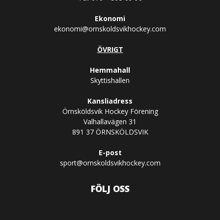
Ekonomi
ekonomi@ornskoldsvikhockey.com
ÖVRIGT
Hemmahall
Skyttishallen
Kansliadress
Örnsköldsvik Hockey Förening
Valhallavägen 31
891 37 ÖRNSKÖLDSVIK
E-post
sport@ornskoldsvikhockey.com
FÖLJ OSS