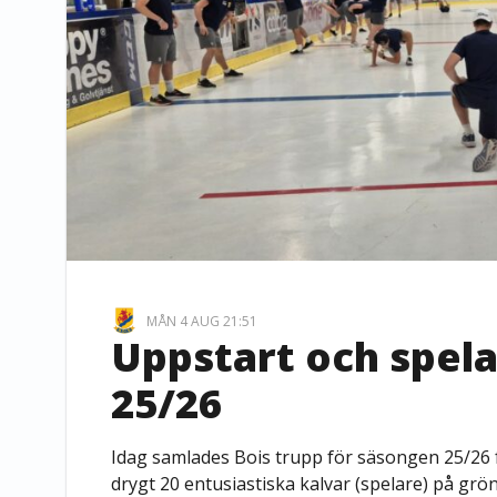
MÅN 4 AUG 21:51
Uppstart och spe
25/26
Idag samlades Bois trupp för säsongen 25/26 
drygt 20 entusiastiska kalvar (spelare) på gr