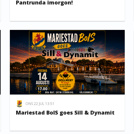
Pantrunda imorgon!
ONS 22 JUL 13:51
Mariestad BoIS goes Sill & Dynamit