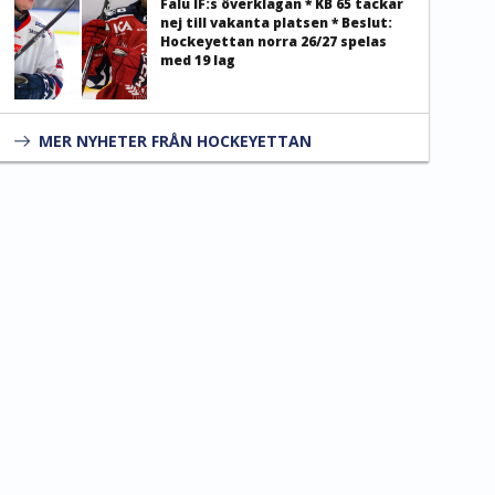
Falu IF:s överklagan * KB 65 tackar
nej till vakanta platsen * Beslut:
Hockeyettan norra 26/27 spelas
med 19 lag
MER NYHETER FRÅN HOCKEYETTAN