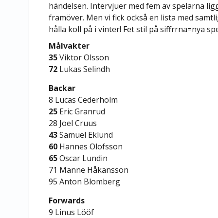
händelsen. Intervjuer med fem av spelarna li
framöver. Men vi fick också en lista med samtl
hålla koll på i vinter! Fet stil på siffrrna=nya sp
Målvakter
35
Viktor Olsson
72
Lukas Selindh
Backar
8 Lucas Cederholm
25
Eric Granrud
28 Joel Cruus
43
Samuel Eklund
60
Hannes Olofsson
65
Oscar Lundin
71 Manne Håkansson
95 Anton Blomberg
Forwards
9 Linus Lööf