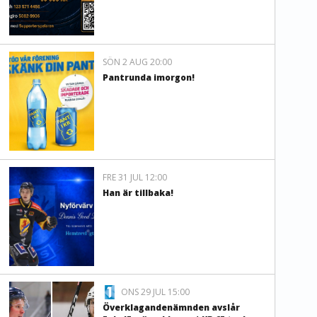
SÖN 2 AUG 20:00
Pantrunda imorgon!
FRE 31 JUL 12:00
Han är tillbaka!
ONS 29 JUL 15:00
Överklagandenämnden avslår