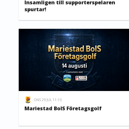
Insamligen till supporterspelaren
spurtar!
ONS 29 JUL 11:10
Mariestad BoIS Företagsgolf