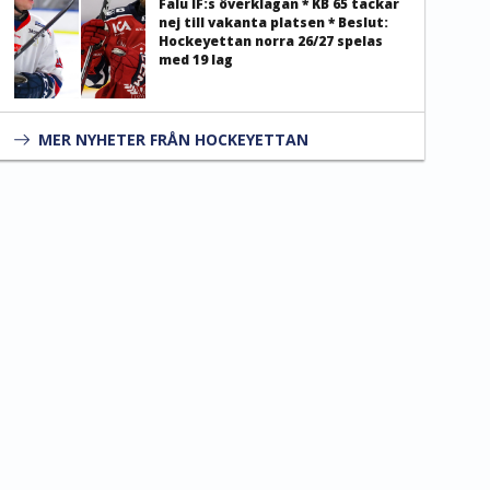
Falu IF:s överklagan * KB 65 tackar
nej till vakanta platsen * Beslut:
Hockeyettan norra 26/27 spelas
med 19 lag
MER NYHETER FRÅN HOCKEYETTAN