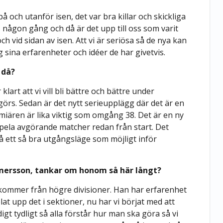
på och utanför isen, det var bra killar och skickliga
någon gång och då är det upp till oss som varit
h vid sidan av isen. Att vi är seriösa så de nya kan
 sina erfarenheter och idéer de har givetvis.
 då?
art att vi vill bli bättre och bättre under
örs. Sedan är det nytt serieupplägg där det är en
miären är lika viktig som omgång 38. Det är en ny
spela avgörande matcher redan från start. Det
 få ett så bra utgångsläge som möjligt inför
 Helmersson, tankar om honom så här långt?
 kommer från högre divisioner. Han har erfarenhet
lat upp det i sektioner, nu har vi börjat med att
digt tydligt så alla förstår hur man ska göra så vi