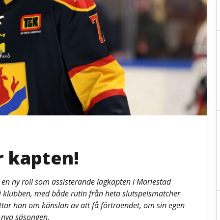
r kapten!
 en ny roll som assisterande lagkapten i Mariestad
i klubben, med både rutin från heta slutspelsmatcher
erättar han om känslan av att få förtroendet, om sin egen
n nya säsongen.