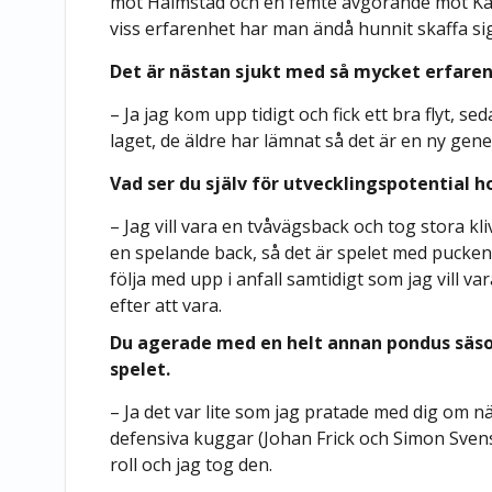
mot Halmstad och en femte avgörande mot Kar
viss erfarenhet har man ändå hunnit skaffa sig
Det är nästan sjukt med så mycket erfare
– Ja jag kom upp tidigt och fick ett bra flyt, se
laget, de äldre har lämnat så det är en ny gene
Vad ser du själv för utvecklingspotential h
– Jag vill vara en tvåvägsback och tog stora kl
en spelande back, så det är spelet med pucken jag
följa med upp i anfall samtidigt som jag vill v
efter att vara.
Du agerade med en helt annan pondus säson
spelet.
– Ja det var lite som jag pratade med dig om nä
defensiva kuggar (Johan Frick och Simon Svens
roll och jag tog den.