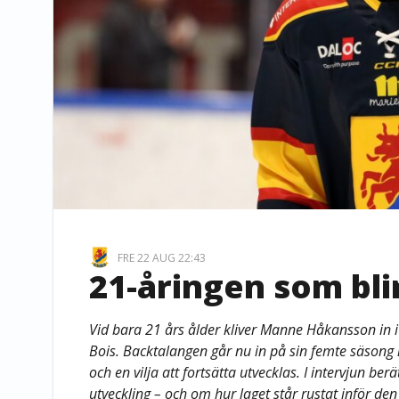
FRE 22 AUG 22:43
21-åringen som bli
Vid bara 21 års ålder kliver Manne Håkansson in i
Bois. Backtalangen går nu in på sin femte säsong 
och en vilja att fortsätta utvecklas. I intervjun b
utveckling – och om hur laget står rustat inför de