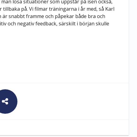
te man lösa situationer som uppstår på isen också,
 tillbaka på. Vi filmar träningarna i år med, så Karl
n är snabbt framme och påpekar både bra och
tiv och negativ feedback, särskilt i början skulle