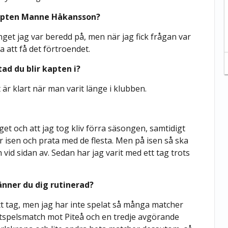
gkapten Manne Håkansson?
 inget jag var beredd på, men när jag fick frågan var
a att få det förtroendet.
tad du blir kapten i?
 är klart när man varit länge i klubben.
get och att jag tog kliv förra säsongen, samtidigt
r isen och prata med de flesta. Men på isen så ska
ch vid sidan av. Sedan har jag varit med ett tag trots
änner du dig rutinerad?
tt tag, men jag har inte spelat så många matcher
utspelsmatch mot Piteå och en tredje avgörande