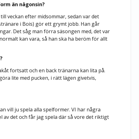
 form än någonsin?
 till veckan efter midsommar, sedan var det
ränare i Bois) gör ett grymt jobb. Han går
äningar. Det såg man förra säsongen med, det var
normalt kan vara, så han ska ha beröm för allt
l?
bakåt fortsatt och en back tränarna kan lita på.
öra lite med pucken, i rätt lägen givetvis,
an vill ju spela alla spelformer. VI har några
l av det och får jag spela där så vore det riktigt