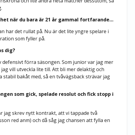
lskrona och lite andra heta matcher dessutom, så
.
nhet när du bara är 21 år gammal fortfarande…
dan har det rullat på. Nu är det lite yngre spelare i
ration som fyller på.
os dig?
iv defensivt förra säsongen. Som junior var jag mer
 vill utveckla lite till. Att bli mer delaktig och
ara stabil bakåt med, så en tvåvägsback strävar jag
gen som gick, spelade resolut och fick stopp i
r jag skrev nytt kontrakt, att vi tappade två
son red anm) och då såg jag chansen att fylla en