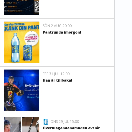
SÖN 2 AUG 20:00
Pantrunda imorgon!
FRE 31 JUL 12:00
Han är tillbaka!
ONS 29 JUL 15:00
Överklagandenämnden avslår