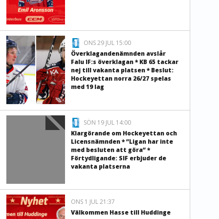
ONS 29 JUL 15:00
Överklagandenämnden avslår
Falu IF:s överklagan * KB 65 tackar
nej till vakanta platsen * Beslut:
Hockeyettan norra 26/27 spelas
med 19 lag
SÖN 19 JUL 14:00
Klargörande om Hockeyettan och
Licensnämnden * ”Ligan har inte
med besluten att göra” *
Förtydligande: SIF erbjuder de
vakanta platserna
ONS 1 JUL 21:37
Välkommen Hasse till Huddinge