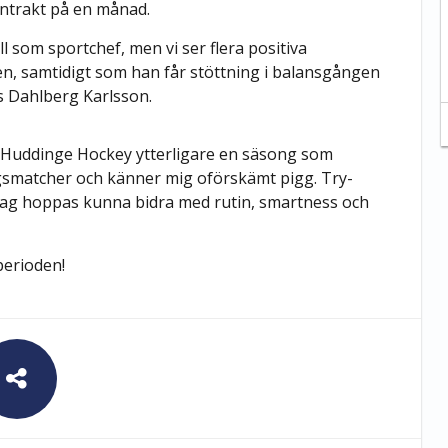
kontrakt på en månad.
l som sportchef, men vi ser flera positiva
isen, samtidigt som han får stöttning i balansgången
s Dahlberg Karlsson.
ra Huddinge Hockey ytterligare en säsong som
ngsmatcher och känner mig oförskämt pigg. Try-
 Jag hoppas kunna bidra med rutin, smartness och
-perioden!