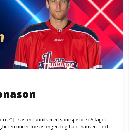
Jonason
jörne” Jonason funnits med som spelare i A-laget.
gheten under försäsongen tog han chansen – och