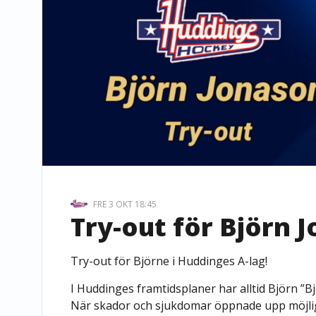
FRE 3 OKT 18:45
Try-out för Björn 
Try-out för Björne i Huddinges A-lag!
I Huddinges framtidsplaner har alltid Björn ”B
När skador och sjukdomar öppnade upp möjli