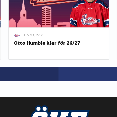
TIS 5 MAJ 22:21
Otto Humble klar för 26/27