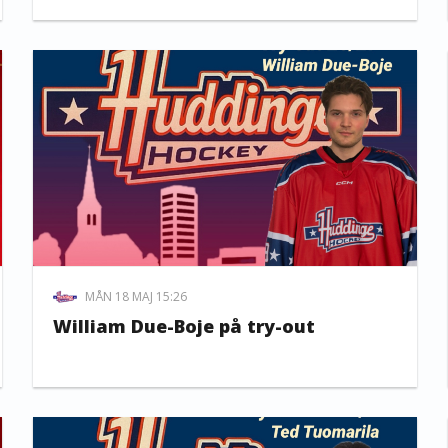
MÅN 18 MAJ 15:26
William Due-Boje på try-out