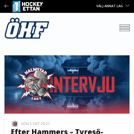
VÄLJ ANNAT LAG
SÖN 5 OKT 20:21
Efter Hammers – Tyresö-