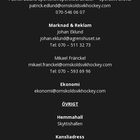
patrick.edlund@ornskoldsvikhockey.com
070-546 06 07
Marknad & Reklam
Johan Eklund
johan.eklund@agrenshuset.se
Tel: 070 – 511 32 73
Mikael Fränckel
mikael.franckel@ornskoldsvikhockey.com
Tel: 070 – 593 69 96
Ekonomi
ekonomi@ornskoldsvikhockey.com
ÖVRIGT
Hemmahall
Skyttishallen
Kansliadress