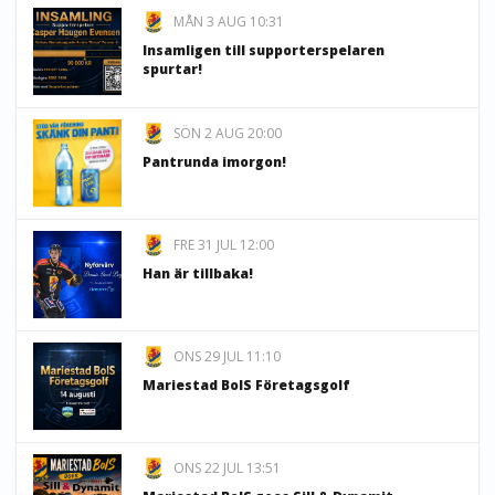
MÅN 3 AUG 10:31
Insamligen till supporterspelaren
spurtar!
SÖN 2 AUG 20:00
Pantrunda imorgon!
FRE 31 JUL 12:00
Han är tillbaka!
ONS 29 JUL 11:10
Mariestad BoIS Företagsgolf
ONS 22 JUL 13:51