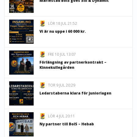
Mariestad BoIS goes Sill & Dynamit
LÖR 18 JUL 21:52
Vi är nu uppe i 60 000 kr.
FRE 10 JUL 13:07
Förlängning av partnerkontrakt –
Kinnekullegården
TOR 9 JUL 20:29
Ledarstaberna klara för juniorlagen
LÖR 4 JUL 20:11
Ny partner till BoIS – Hebab