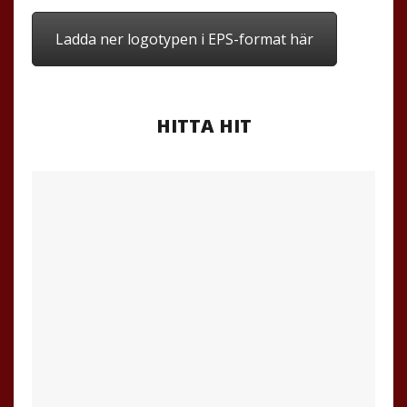
Ladda ner logotypen i EPS-format här
HITTA HIT