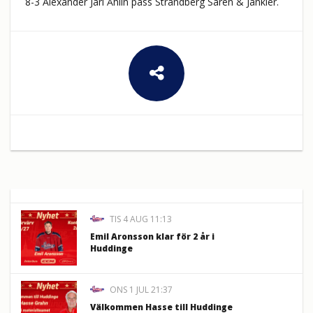
8-3 Alexander Jarl Åhlin pass Strandberg Sarén & Jankler.
TIS 4 AUG 11:13
Emil Aronsson klar för 2 år i
Huddinge
ONS 1 JUL 21:37
Välkommen Hasse till Huddinge