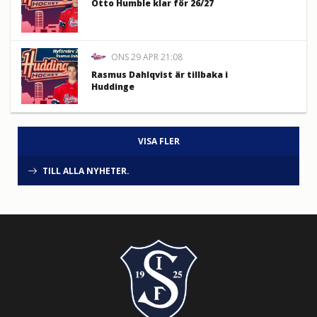
Otto Humble klar för 26/27
ONS 29 APR 21:08
Rasmus Dahlqvist är tillbaka i
Huddinge
VISA FLER
TILL ALLA NYHETER.