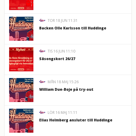
TOR 18 JUN 11:31
Backen Olle Karlsson till Huddinge
TIS 16 JUN 11:10
Säsongskort 26/27
MÅN 18 MAJ 15:26
William Due-Boje på try-out
LÖR 16 MAJ 11:11
Elias Holmberg ansluter till Huddinge