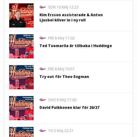
SÖN 10 MAJ 12:23
Kim Ersson assisterade & Anton
Ljusbol kliver in i ny roll
FRE 8 MAJ 11:02
Ted Tuomarila är tillbaka i Huddinge
FRE 8 MAJ 10:57
Try out för Theo Engman
ONS 6 MAJ 17:00
David Puikkonen klar för 26/27
TIS 5 MAJ 22:21