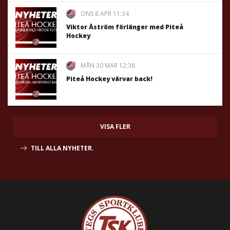
ONS 8 APR 11:34
Viktor Åström förlänger med Piteå
Hockey
MÅN 30 MAR 12:38
Piteå Hockey värvar back!
VISA FLER
TILL ALLA NYHETER.