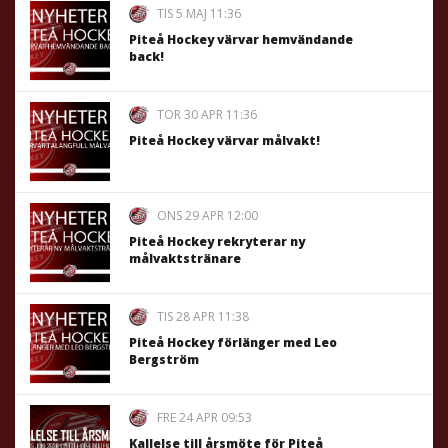
TIS 5 MAJ 11:36
Piteå Hockey värvar hemvändande
back!
TOR 30 APR 11:36
Piteå Hockey värvar målvakt!
ONS 29 APR 12:00
Piteå Hockey rekryterar ny
målvaktstränare
TIS 28 APR 11:38
Piteå Hockey förlänger med Leo
Bergström
FRE 24 APR 09:53
Kallelse till årsmöte för Piteå