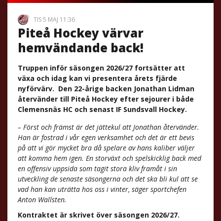
TIS 5 MAJ 11:36
Piteå Hockey värvar
hemvändande back!
Truppen inför säsongen 2026/27 fortsätter att
växa och idag kan vi presentera årets fjärde
nyförvärv. Den 22-årige backen Jonathan Lidman
återvänder till Piteå Hockey efter sejourer i både
Clemensnäs HC och senast IF Sundsvall Hockey.
– Först och främst är det jättekul att Jonathan återvänder.
Han är fostrad i vår egen verksamhet och det är ett bevis
på att vi gör mycket bra då spelare av hans kaliber väljer
att komma hem igen. En storväxt och
spelskicklig back med
en offensiv uppsida som tagit stora kliv framåt i sin
utveckling de senaste säsongerna och det ska bli kul att se
vad han kan uträtta hos oss i vinter, säger sportchefen
Anton Wallsten.
Kontraktet är skrivet över säsongen 2026/27.