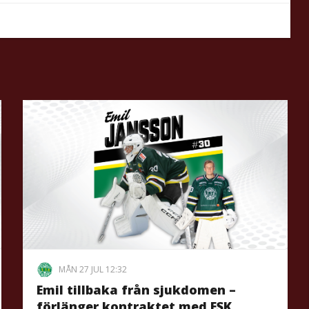
MÅN 27 JUL 12:32
Emil tillbaka från sjukdomen –
förlänger kontraktet med ESK