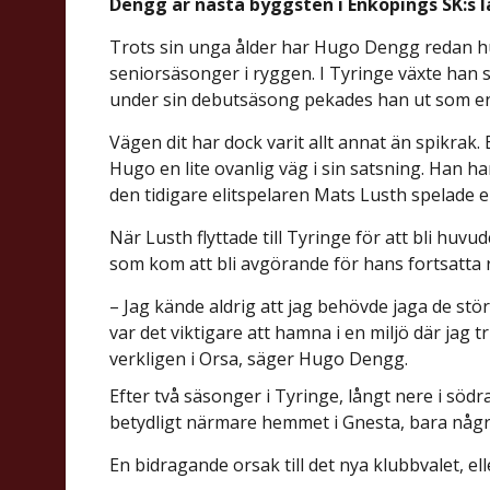
Dengg är nästa byggsten i Enköpings SK:s 
Trots sin unga ålder har Hugo Dengg redan hu
seniorsäsonger i ryggen. I Tyringe växte han 
under sin debutsäsong pekades han ut som en a
Vägen dit har dock varit allt annat än spikrak. 
Hugo en lite ovanlig väg i sin satsning. Han ha
den tidigare elitspelaren Mats Lusth spelade en 
När Lusth flyttade till Tyringe för att bli huv
som kom att bli avgörande för hans fortsatta
– Jag kände aldrig att jag behövde jaga de stö
var det viktigare att hamna i en miljö där jag t
verkligen i Orsa, säger Hugo Dengg.
Efter två säsonger i Tyringe, långt nere i södr
betydligt närmare hemmet i Gnesta, bara några
En bidragande orsak till det nya klubbvalet, ell