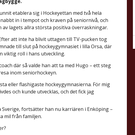
lagbygge.
nnit etablera sig i Hockeyettan med två hela
snabbt in i tempot och kraven på seniornivå, och
v lagets allra största positiva överraskningar.
Efter att inte ha blivit uttagen till TV-pucken tog
mnade till slut på hockeygymnasiet i lilla Orsa, där
viktig roll i hans utveckling.
udcoach där så valde han att ta med Hugo – ett steg
 resa inom seniorhockeyn.
rsta eller flashigaste hockeygymnasierna. För mig
rivdes och kunde utvecklas, och det fick jag
a Sverige, fortsätter han nu karriären i Enköping –
 mil från familjen.
er?