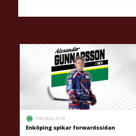
TOR 30 JUL 21:29
Enköping spikar forwardssidan