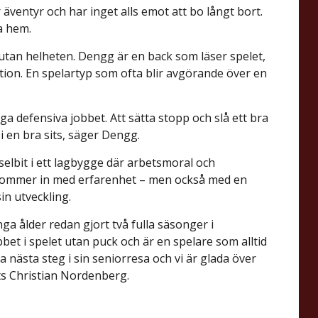
ar äventyr och har inget alls emot att bo långt bort.
ra hem.
 utan helheten. Dengg är en back som läser spelet,
uation. En spelartyp som ofta blir avgörande över en
iga defensiva jobbet. Att sätta stopp och slå ett bra
 i en bra sits, säger Dengg.
selbit i ett lagbygge där arbetsmoral och
 kommer in med erfarenhet – men också med en
sin utveckling.
a ålder redan gjort två fulla säsonger i
bet i spelet utan puck och är en spelare som alltid
a nästa steg i sin seniorresa och vi är glada över
ets Christian Nordenberg.