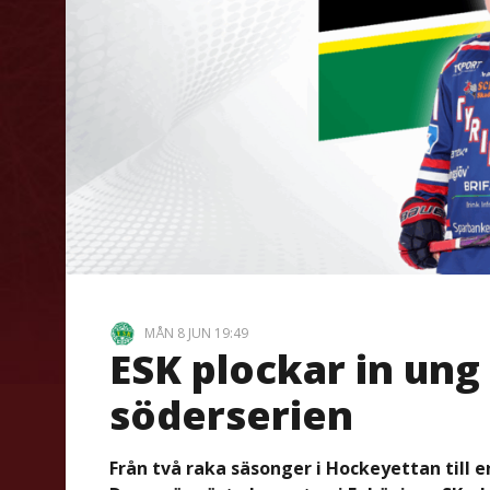
MÅN 8 JUN 19:49
ESK plockar in ung
söderserien
Från två raka säsonger i Hockeyettan till 