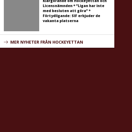
Klargörande om Hockeyettan och
Licensnämnden * ”Ligan har inte
med besluten att göra” *
Förtydligande: SIF erbjuder de
vakanta platserna
MER NYHETER FRÅN HOCKEYETTAN