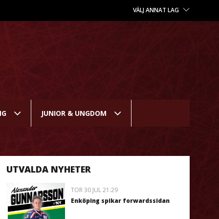
VÄLJ ANNAT LAG
NG
JUNIOR & UNGDOM
UTVALDA NYHETER
TOR 30 JUL 21:29
Enköping spikar forwardssidan