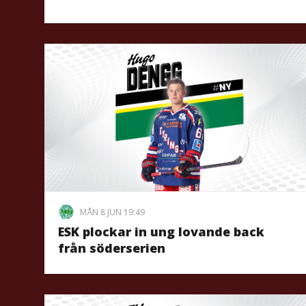
MÅN 8 JUN 19:49
ESK plockar in ung lovande back
från söderserien