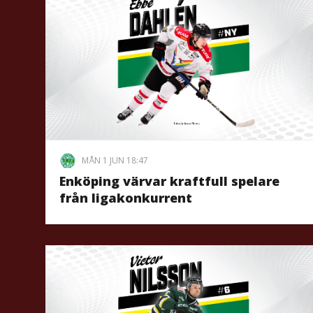
MÅN 1 JUN 18:47
Enköping värvar kraftfull spelare
från ligakonkurrent