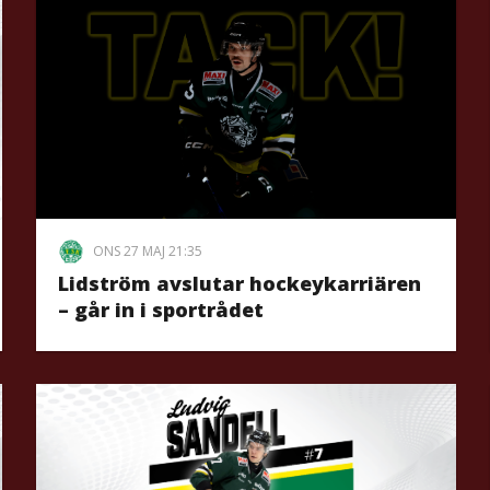
ONS 27 MAJ 21:35
Lidström avslutar hockeykarriären
– går in i sportrådet