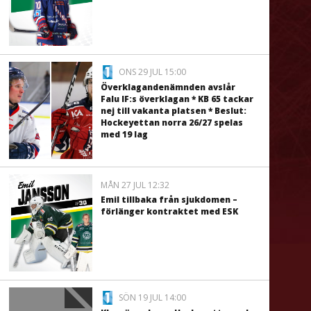
ONS 29 JUL 15:00
Överklagandenämnden avslår
Falu IF:s överklagan * KB 65 tackar
nej till vakanta platsen * Beslut:
Hockeyettan norra 26/27 spelas
med 19 lag
MÅN 27 JUL 12:32
Emil tillbaka från sjukdomen –
förlänger kontraktet med ESK
SÖN 19 JUL 14:00