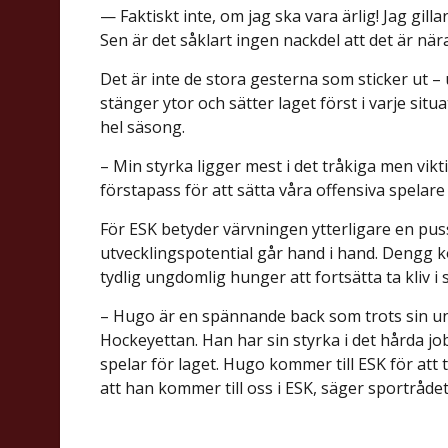
— Faktiskt inte, om jag ska vara ärlig! Jag gill
Sen är det såklart ingen nackdel att det är nä
Det är inte de stora gesterna som sticker ut –
stänger ytor och sätter laget först i varje sit
hel säsong.
– Min styrka ligger mest i det tråkiga men vikt
förstapass för att sätta våra offensiva spelare
För ESK betyder värvningen ytterligare en pus
utvecklingspotential går hand i hand. Dengg
tydlig ungdomlig hunger att fortsätta ta kliv i 
– Hugo är en spännande back som trots sin ung
Hockeyettan. Han har sin styrka i det hårda job
spelar för laget. Hugo kommer till ESK för att t
att han kommer till oss i ESK, säger sportråd