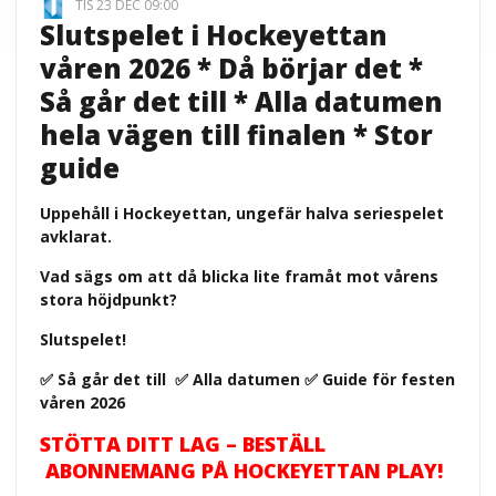
TIS 23 DEC 09:00
Slutspelet i Hockeyettan
våren 2026 * Då börjar det *
Så går det till * Alla datumen
hela vägen till finalen * Stor
guide
Uppehåll i Hockeyettan, ungefär halva seriespelet
avklarat.
Vad sägs om att då blicka lite framåt mot vårens
stora höjdpunkt?
Slutspelet!
✅ Så går det till ✅ Alla datumen ✅ Guide för festen
våren 2026
STÖTTA DITT LAG – BESTÄLL
ABONNEMANG PÅ HOCKEYETTAN PLAY!