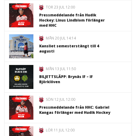
TOR 23 JUL 12:00
Pressmeddelande från Hudik
Hockey: Linus Lindblom förlänger
med HHC
MÅN 20 JUL 14:14
Kansliet semesterstängt till 4
augusti
MÅN 13 JUL 11:50
BILJETTSLÄPP: Brynäs IF – IF
Björklöven
SÖN 12 JUL 12:00
Pressmeddelande från HHC: Gabriel
Kangas förlänger med Hudik Hockey
LÖR 11 JUL 12:00