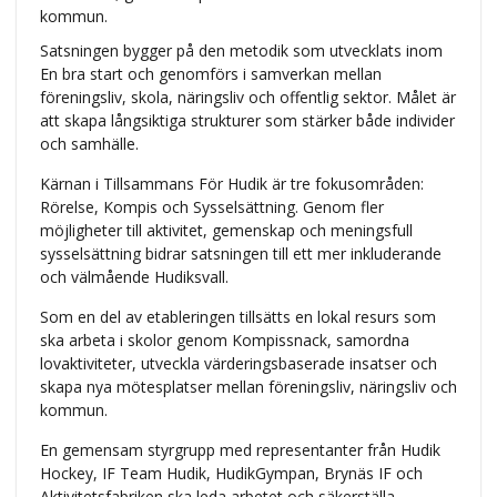
kommun.
Satsningen bygger på den metodik som utvecklats inom
En bra start och genomförs i samverkan mellan
föreningsliv, skola, näringsliv och offentlig sektor. Målet är
att skapa långsiktiga strukturer som stärker både individer
och samhälle.
Kärnan i Tillsammans För Hudik är tre fokusområden:
Rörelse, Kompis och Sysselsättning. Genom fler
möjligheter till aktivitet, gemenskap och meningsfull
sysselsättning bidrar satsningen till ett mer inkluderande
och välmående Hudiksvall.
Som en del av etableringen tillsätts en lokal resurs som
ska arbeta i skolor genom Kompissnack, samordna
lovaktiviteter, utveckla värderingsbaserade insatser och
skapa nya mötesplatser mellan föreningsliv, näringsliv och
kommun.
En gemensam styrgrupp med representanter från Hudik
Hockey, IF Team Hudik, HudikGympan, Brynäs IF och
Aktivitetsfabriken ska leda arbetet och säkerställa