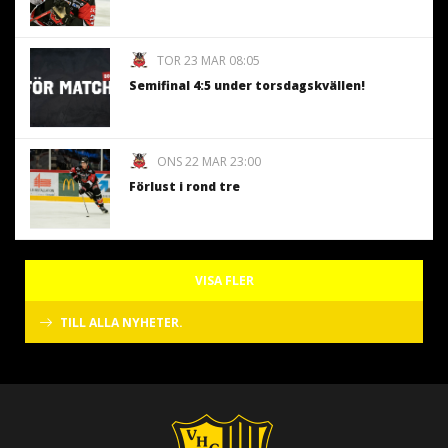
TOR 23 MAR 08:05
Semifinal 4:5 under torsdagskvällen!
ONS 22 MAR 23:00
Förlust i rond tre
VISA FLER
TILL ALLA NYHETER.