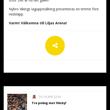
stöd. Det är nu det gäller!
Nybro Vikings laguppställning presenteras en timme före
nedsläpp.
Varmt Välkomna till Liljas Arena!
TIS 18 APR 22:41
Tre poäng mot Väsby!