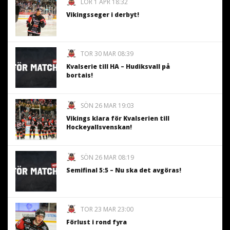
LÖR 1 APR 18:32
Vikingsseger i derbyt!
TOR 30 MAR 08:39
Kvalserie till HA – Hudiksvall på
bortais!
SÖN 26 MAR 19:03
Vikings klara för Kvalserien till
Hockeyallsvenskan!
SÖN 26 MAR 08:19
Semifinal 5:5 – Nu ska det avgöras!
TOR 23 MAR 23:00
Förlust i rond fyra