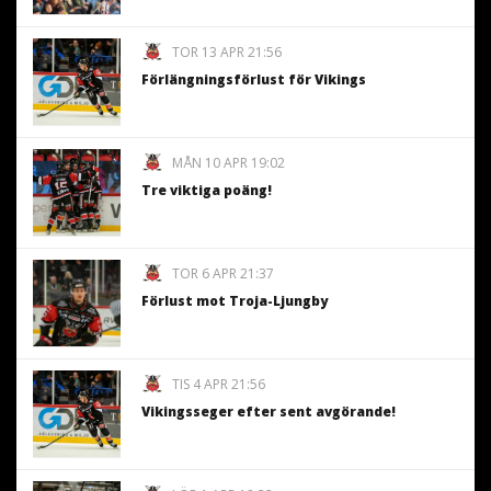
TOR 13 APR 21:56
Förlängningsförlust för Vikings
MÅN 10 APR 19:02
Tre viktiga poäng!
TOR 6 APR 21:37
Förlust mot Troja-Ljungby
TIS 4 APR 21:56
Vikingsseger efter sent avgörande!