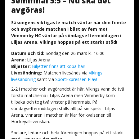
Semifinal 5:5 – Nu ska det
avgöras!
Säsongens viktigaste match väntar när den femte
och avgörande matchen i bäst av fem mot
Vimmerby HC väntar på söndagseftermiddagen i
Liljas Arena. Vikings hoppas på ett starkt stöd!
Datum och tid:
Söndag den 26 mars kl. 16.00
Arena:
Liljas Arena
Biljetter:
Biljetter finns att köpa här!
Livesändning:
Matchen livesänds via
Vikings
livesändning
samt via
SportExpressen Play!
2-2 i matcher och avgörandet är här. Vikings vann de två
första matcherna i Liljas Arena men Vimmerby kom
tillbaka och tog två vinster på hemmais. På
söndagseftermiddagen ställs allt på sin spets i Liljas
Arena, vinnaren i matchen är klar för kvalserien till
Hockeyallsvenskan.
Spelare, ledare och hela föreningen hoppas på ett starkt