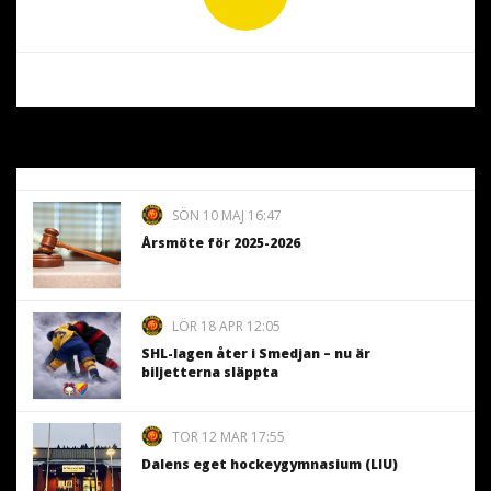
SÖN 10 MAJ 16:47
Årsmöte för 2025-2026
LÖR 18 APR 12:05
SHL-lagen åter i Smedjan – nu är
biljetterna släppta
TOR 12 MAR 17:55
Dalens eget hockeygymnasium (LIU)