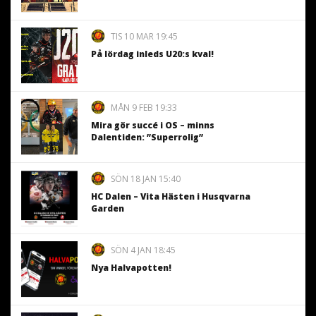
TIS 10 MAR 19:45
På lördag inleds U20:s kval!
MÅN 9 FEB 19:33
Mira gör succé i OS – minns
Dalentiden: ”Superrolig”
SÖN 18 JAN 15:40
HC Dalen – Vita Hästen i Husqvarna
Garden
SÖN 4 JAN 18:45
Nya Halvapotten!