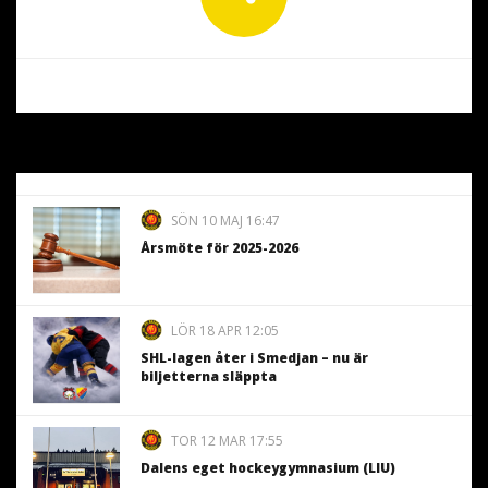
SÖN 10 MAJ 16:47
Årsmöte för 2025-2026
LÖR 18 APR 12:05
SHL-lagen åter i Smedjan – nu är
biljetterna släppta
TOR 12 MAR 17:55
Dalens eget hockeygymnasium (LIU)