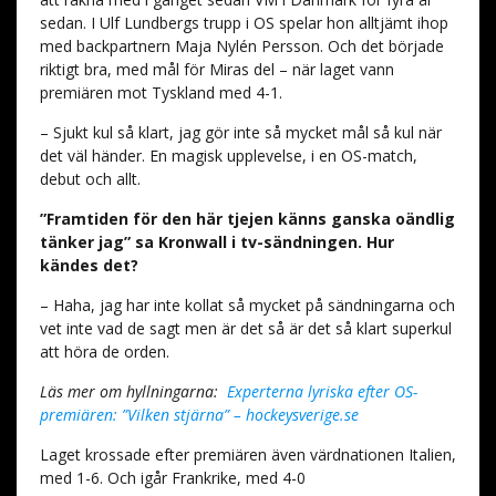
sedan. I Ulf Lundbergs trupp i OS spelar hon alltjämt ihop
med backpartnern Maja Nylén Persson. Och det började
riktigt bra, med mål för Miras del – när laget vann
premiären mot Tyskland med 4-1.
– Sjukt kul så klart, jag gör inte så mycket mål så kul när
det väl händer. En magisk upplevelse, i en OS-match,
debut och allt.
”Framtiden för den här tjejen känns ganska oändlig
tänker jag” sa Kronwall i tv-sändningen. Hur
kändes det?
– Haha, jag har inte kollat så mycket på sändningarna och
vet inte vad de sagt men är det så är det så klart superkul
att höra de orden.
Läs mer om hyllningarna:
Experterna lyriska efter OS-
premiären: ”Vilken stjärna” – hockeysverige.se
Laget krossade efter premiären även värdnationen Italien,
med 1-6. Och igår Frankrike, med 4-0