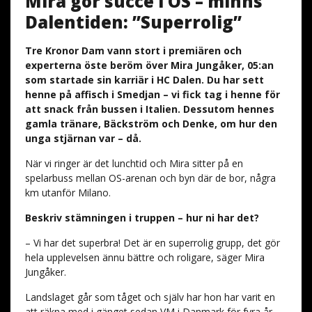
Mira gör succé i OS – minns
Dalentiden: ”Superrolig”
Tre Kronor Dam vann stort i premiären och
experterna öste beröm över Mira Jungåker, 05:an
som startade sin karriär i HC Dalen. Du har sett
henne på affisch i Smedjan – vi fick tag i henne för
att snack från bussen i Italien. Dessutom hennes
gamla tränare, Bäckström och Denke, om hur den
unga stjärnan var – då.
När vi ringer är det lunchtid och Mira sitter på en
spelarbuss mellan OS-arenan och byn där de bor, några
km utanför Milano.
Beskriv stämningen i truppen – hur ni har det?
– Vi har det superbra! Det är en superrolig grupp, det gör
hela upplevelsen ännu bättre och roligare, säger Mira
Jungåker.
Landslaget går som tåget och själv har hon har varit en
att räkna med i gänget sedan VM i Danmark för fyra år