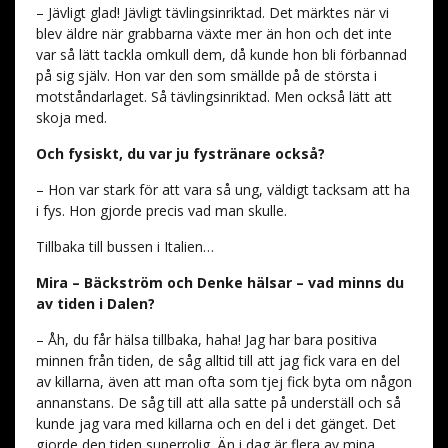
– Jävligt glad! Jävligt tävlingsinriktad. Det märktes när vi
blev äldre när grabbarna växte mer än hon och det inte
var så lätt tackla omkull dem, då kunde hon bli förbannad
på sig själv. Hon var den som smällde på de största i
motståndarlaget. Så tävlingsinriktad. Men också lätt att
skoja med.
Och fysiskt, du var ju fystränare också?
– Hon var stark för att vara så ung, väldigt tacksam att ha
i fys. Hon gjorde precis vad man skulle.
Tillbaka till bussen i Italien…
Mira – Bäckström och Denke hälsar – vad minns du
av tiden i Dalen?
– Åh, du får hälsa tillbaka, haha! Jag har bara positiva
minnen från tiden, de såg alltid till att jag fick vara en del
av killarna, även att man ofta som tjej fick byta om någon
annanstans. De såg till att alla satte på underställ och så
kunde jag vara med killarna och en del i det gänget. Det
gjorde den tiden superrolig. Än i dag är flera av mina