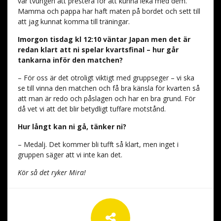
var tvungen att prestera för att kunna leka med dem.
Mamma och pappa har haft maten på bordet och sett till
att jag kunnat komma till träningar.
Imorgon tisdag kl 12:10 väntar Japan men det är
redan klart att ni spelar kvartsfinal – hur går
tankarna inför den matchen?
– För oss är det otroligt viktigt med gruppseger – vi ska
se till vinna den matchen och få bra känsla för kvarten så
att man är redo och påslagen och har en bra grund. För
då vet vi att det blir betydligt tuffare motstånd.
Hur långt kan ni gå, tänker ni?
– Medalj. Det kommer bli tufft så klart, men inget i
gruppen säger att vi inte kan det.
Kör så det ryker Mira!