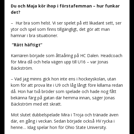
Du och Maja kör ihop i förstafemman – hur funkar
det?
– Hur bra som helst. Vi ser spelet på ett likadant sett, ser
ytor och spel som finns tillgängligt, det gör att man
hamnar i bra situationer.
”Rätt häftigt”
Karriären började som åttaåring på HC Dalen. Headcoach
för Mira då och hela vägen upp till U16 – var Jonas
Bäckström.
– Vad jag minns gick hon inte ens i hockeyskolan, utan
kom för att prova lite i U9 och låg långt före killarna redan
då. Hon har två bröder som spelade och hade nog fått
bekänna färg på gatan där hemma innan, säger Jonas
Bäckström med ett skratt.
Mot slutet dubbelspelade Mira i Troja och tränade även
där, en gång i veckan. Sedan började också HV rycka i
henne… Idag spelar hon för Ohio State University.