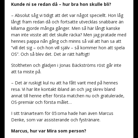
Kunde ni se redan då – hur bra hon skulle bli?
– Absolut såg vi tidigt att det var något speciellt. Hon låg
långt fram redan då och fortsatte utvecklas snabbare än
killarna gjorde många gånger. Men så här långt kanske
man inte visste att det skulle räcka? Men jag pratade med
hennes pappa nån gång och minns så väl att han sa att
”vill det sig – och hon vill själv – så kommer hon att spela
OS”. Och så blev det. Det är rätt häftigt!
Stoltheten och glädjen i Jonas Bäckströms röst går inte
att ta miste på.
– Det är ruskigt kul nu att ha fått varit med på hennes
resa. Vi har lite kontakt ibland än och jag skrev bland
annat till henne efter första matchen nu och gratulerade,
OS-premiär och första målet…
I sitt tränarteam för 05:orna hade han även Marcus
Denke, som var assisterande och fystränare.
Marcus, hur var Mira som person?