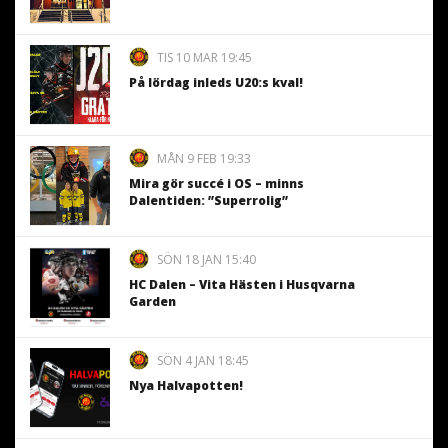
TIS 10 MAR 19:45
På lördag inleds U20:s kval!
MÅN 9 FEB 19:33
Mira gör succé i OS – minns
Dalentiden: ”Superrolig”
SÖN 18 JAN 15:40
HC Dalen – Vita Hästen i Husqvarna
Garden
SÖN 4 JAN 18:45
Nya Halvapotten!