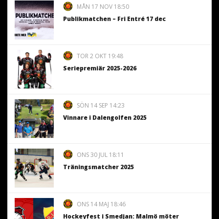
MÅN 17 NOV 18:50
Publikmatchen – Fri Entré 17 dec
TOR 2 OKT 19:48
Seriepremiär 2025-2026
SÖN 14 SEP 14:23
Vinnare i Dalengolfen 2025
ONS 30 JUL 18:11
Träningsmatcher 2025
ONS 14 MAJ 18:46
Hockeyfest i Smedjan: Malmö möter