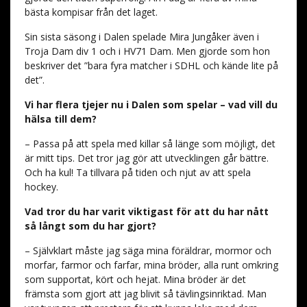
bästa kompisar från det laget.
Sin sista säsong i Dalen spelade Mira Jungåker även i
Troja Dam div 1 och i HV71 Dam. Men gjorde som hon
beskriver det ”bara fyra matcher i SDHL och kände lite på
det”.
Vi har flera tjejer nu i Dalen som spelar – vad vill du
hälsa till dem?
– Passa på att spela med killar så länge som möjligt, det
är mitt tips. Det tror jag gör att utvecklingen går bättre.
Och ha kul! Ta tillvara på tiden och njut av att spela
hockey.
Vad tror du har varit viktigast för att du har nått
så långt som du har gjort?
– Självklart måste jag säga mina föräldrar, mormor och
morfar, farmor och farfar, mina bröder, alla runt omkring
som supportat, kört och hejat. Mina bröder är det
främsta som gjort att jag blivit så tävlingsinriktad. Man