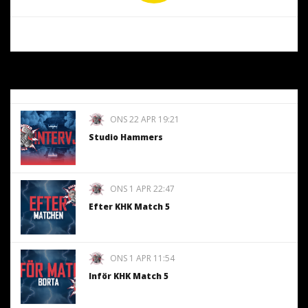
ONS 22 APR 19:21
Studio Hammers
ONS 1 APR 22:47
Efter KHK Match 5
ONS 1 APR 11:54
Inför KHK Match 5