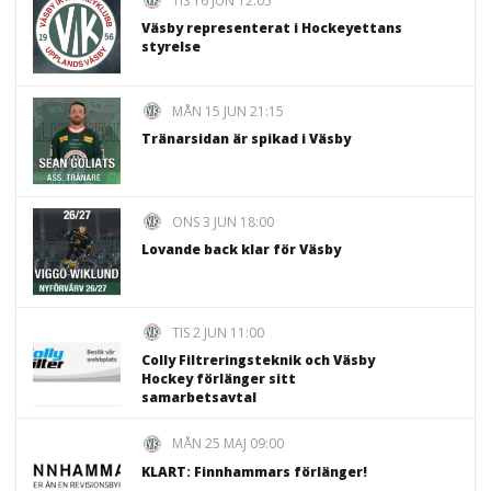
Väsby representerat i Hockeyettans
styrelse
MÅN 15 JUN 21:15
Tränarsidan är spikad i Väsby
ONS 3 JUN 18:00
Lovande back klar för Väsby
TIS 2 JUN 11:00
Colly Filtreringsteknik och Väsby
Hockey förlänger sitt
samarbetsavtal
MÅN 25 MAJ 09:00
KLART: Finnhammars förlänger!