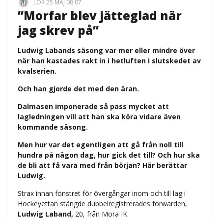
LÖR 25 MAJ 08:07
”Morfar blev jätteglad när
jag skrev på”
Ludwig Labands säsong var mer eller mindre över
när han kastades rakt in i hetluften i slutskedet av
kvalserien.
Och han gjorde det med den äran.
Dalmasen imponerade så pass mycket att
lagledningen vill att han ska köra vidare även
kommande säsong.
Men hur var det egentligen att gå från noll till
hundra på någon dag, hur gick det till? Och hur ska
de bli att få vara med från början? Här berättar
Ludwig.
Strax innan fönstret för övergångar inom och till lag i
Hockeyettan stängde dubbelregistrerades forwarden,
Ludwig Laband,
20, från Mora IK.