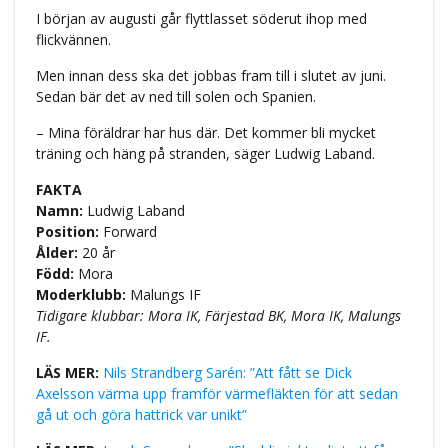
I början av augusti går flyttlasset söderut ihop med
flickvännen.
Men innan dess ska det jobbas fram till i slutet av juni.
Sedan bär det av ned till solen och Spanien.
– Mina föräldrar har hus där. Det kommer bli mycket
träning och häng på stranden, säger Ludwig Laband.
FAKTA
Namn:
Ludwig Laband
Position:
Forward
Ålder:
20 år
Född:
Mora
Moderklubb:
Malungs IF
Tidigare klubbar: Mora IK, Färjestad BK, Mora IK, Malungs
IF.
LÄS MER:
Nils Strandberg Sarén: ”Att fått se Dick
Axelsson värma upp framför värmefläkten för att sedan
gå ut och göra hattrick var unikt”