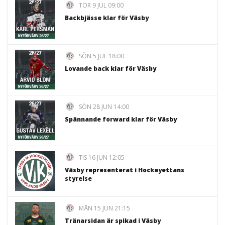
TOR 9 JUL 09:00
Backbjässe klar för Väsby
SÖN 5 JUL 18:00
Lovande back klar för Väsby
SÖN 28 JUN 14:00
Spännande forward klar för Väsby
TIS 16 JUN 12:05
Väsby representerat i Hockeyettans
styrelse
MÅN 15 JUN 21:15
Tränarsidan är spikad i Väsby