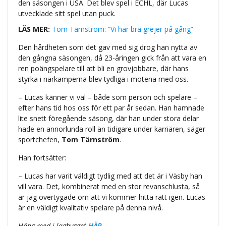
den säsongen i USA. Det blev spel i ECHL, där Lucas
utvecklade sitt spel utan puck.
LÄS MER:
Tom Tärnström: ”Vi har bra grejer på gång”
Den hårdheten som det gav med sig drog han nytta av
den gångna säsongen, då 23-åringen gick från att vara en
ren poängspelare till att bli en grovjobbare, där hans
styrka i närkamperna blev tydliga i mötena med oss.
– Lucas känner vi väl – både som person och spelare –
efter hans tid hos oss för ett par år sedan. Han hamnade
lite snett föregående säsong, där han under stora delar
hade en annorlunda roll än tidigare under karriären, säger
sportchefen,
Tom Tärnström
.
Han fortsätter:
– Lucas har varit väldigt tydlig med att det är i Väsby han
vill vara. Det, kombinerat med en stor revanschlusta, så
är jag övertygade om att vi kommer hitta rätt igen. Lucas
är en väldigt kvalitativ spelare på denna nivå.
Häng med i lagbygget
HÄR
.