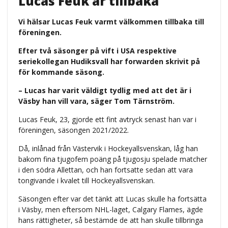
Lucas Feuk är tillbaka
Vi hälsar Lucas Feuk varmt välkommen tillbaka till
föreningen.
Efter två säsonger på vift i USA respektive
seriekollegan Hudiksvall har forwarden skrivit på
för kommande säsong.
– Lucas har varit väldigt tydlig med att det är i
Väsby han vill vara, säger Tom Tärnström.
Lucas Feuk, 23, gjorde ett fint avtryck senast han var i
föreningen, säsongen 2021/2022.
Då, inlånad från Västervik i Hockeyallsvenskan, låg han
bakom fina tjugofem poäng på tjugosju spelade matcher
i den södra Allettan, och han fortsatte sedan att vara
tongivande i kvalet till Hockeyallsvenskan.
Säsongen efter var det tänkt att Lucas skulle ha fortsätta
i Väsby, men eftersom NHL-laget, Calgary Flames, ägde
hans rättigheter, så bestämde de att han skulle tillbringa