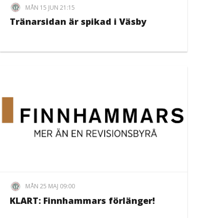
MÅN 15 JUN 21:15
Tränarsidan är spikad i Väsby
MÅN 25 MAJ 09:00
KLART: Finnhammars förlänger!