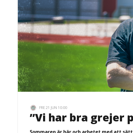
FRE 21 JUN 10:00
”Vi har bra grejer 
Sommaren är här och arbetet med att sätta 