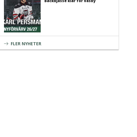
Backbjässe klar för Väsby
FLER NYHETER