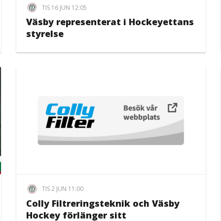
TIS 16 JUN 12:05
Väsby representerat i Hockeyettans
styrelse
TIS 2 JUN 11:00
Colly Filtreringsteknik och Väsby
Hockey förlänger sitt