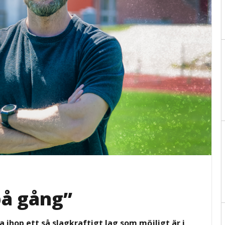
på gång”
ihop ett så slagkraftigt lag som möjligt är i