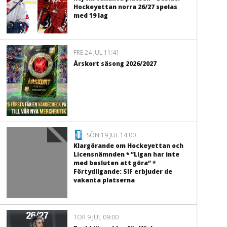
Hockeyettan norra 26/27 spelas
med 19 lag
FRE 24 JUL 11:41
Årskort säsong 2026/2027
SÖN 19 JUL 14:00
Klargörande om Hockeyettan och
Licensnämnden * ”Ligan har inte
med besluten att göra” *
Förtydligande: SIF erbjuder de
vakanta platserna
TOR 9 JUL 09:00