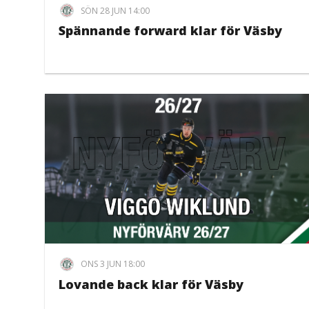
SÖN 28 JUN 14:00
Spännande forward klar för Väsby
ONS 3 JUN 18:00
Lovande back klar för Väsby