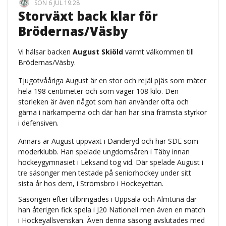
SÖN 6 JUL 19:28
Storväxt back klar för
Brödernas/Väsby
Vi hälsar backen
August Skiöld
varmt välkommen till
Brödernas/Väsby.
Tjugotvååriga August är en stor och rejäl pjäs som mäter
hela 198 centimeter och som väger 108 kilo. Den
storleken är även något som han använder ofta och
gärna i närkamperna och där han har sina främsta styrkor
i defensiven.
Annars är August uppväxt i Danderyd och har SDE som
moderklubb. Han spelade ungdomsåren i Täby innan
hockeygymnasiet i Leksand tog vid. Där spelade August i
tre säsonger men testade på seniorhockey under sitt
sista år hos dem, i Strömsbro i Hockeyettan.
Säsongen efter tillbringades i Uppsala och Almtuna där
han återigen fick spela i J20 Nationell men även en match
i Hockeyallsvenskan. Även denna säsong avslutades med