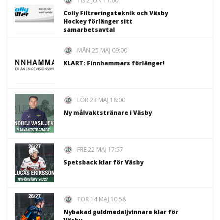
TIS 2 JUN 11:00
Colly Filtreringsteknik och Väsby
Hockey förlänger sitt
samarbetsavtal
MÅN 25 MAJ 09:00
KLART: Finnhammars förlänger!
LÖR 23 MAJ 18:00
Ny målvaktstränare i Väsby
FRE 22 MAJ 17:57
Spetsback klar för Väsby
TOR 14 MAJ 10:58
Nybakad guldmedaljvinnare klar för