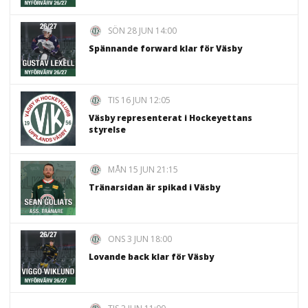
SÖN 28 JUN 14:00
Spännande forward klar för Väsby
TIS 16 JUN 12:05
Väsby representerat i Hockeyettans
styrelse
MÅN 15 JUN 21:15
Tränarsidan är spikad i Väsby
ONS 3 JUN 18:00
Lovande back klar för Väsby