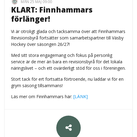
MÅN 25 MAJ 09:00
KLART: Finnhammars
förlänger!
​Vi är otroligt glada och tacksamma över att Finnhammars
Revisionsbyrå fortsätter som samarbetspartner till Väsby
Hockey över säsongen 26/27!
​Med sitt stora engagemang och fokus på personlig
service är de mer än bara en revisionsbyrå för det lokala
näringslivet – och ett ovärderligt stöd för oss i föreningen.
​Stort tack för ert fortsatta förtroende, nu laddar vi för en
grym säsong tillsammans!
Läs mer om Finnhammars här:
[LÄNK]