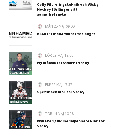
Colly Filtreringsteknik och Väsby
Hockey förlänger sitt
samarbetsavtal
MÅN 25 MAJ 09:00
KLART: Finnhammars förlänger!
LÖR 23 MAJ 18:00
Ny målvaktstränare i Väsby
FRE 22 MAJ 17:57
Spetsback klar för Väsby
TOR 14 MAJ 10:58
Nybakad guldmedaljvinnare klar för
Väsby