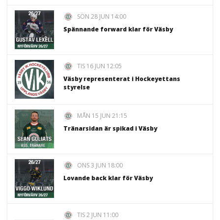
SÖN 28 JUN 14:00
Spännande forward klar för Väsby
TIS 16 JUN 12:05
Väsby representerat i Hockeyettans
styrelse
MÅN 15 JUN 21:15
Tränarsidan är spikad i Väsby
ONS 3 JUN 18:00
Lovande back klar för Väsby
TIS 2 JUN 11:00