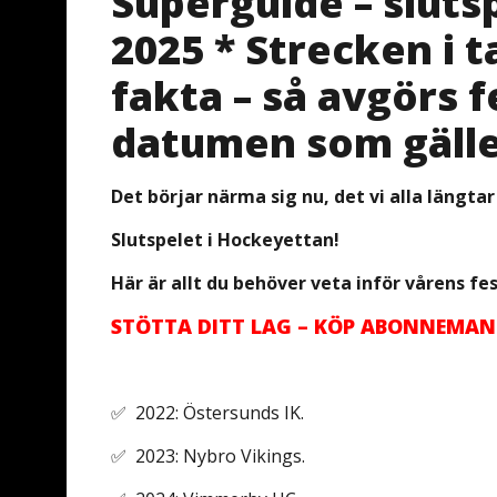
Superguide – sluts
2025 * Strecken i t
fakta – så avgörs f
datumen som gäll
Det börjar närma sig nu, det vi alla längtar
Slutspelet i Hockeyettan!
Här är allt du behöver veta inför vårens fes
STÖTTA DITT LAG – KÖP ABONNEMAN
✅ 2022: Östersunds IK.
✅ 2023: Nybro Vikings.