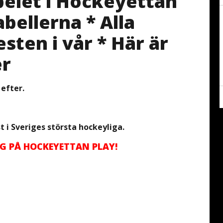
pelet i Hockeyettan
abellerna * Alla
esten i vår * Här är
er
 efter.
t i Sveriges största hockeyliga.
G PÅ HOCKEYETTAN PLAY!