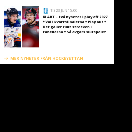
TIS 23 JUN 15:00
KLART – två nyheter i play off 2027
* Val i kvartsfinalerna * Play out *
Det gäller runt strecken i
tabellerna * Så avgörs slutspelet
MER NYHETER FRÅN HOCKEYETTAN