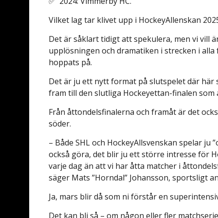
✅ 2024: Vimmerby HC.
Vilket lag tar klivet upp i HockeyAllenskan 202
Det är såklart tidigt att spekulera, men vi vil
upplösningen och dramatiken i strecken i alla fy
hoppats på.
Det är ju ett nytt format på slutspelet där hä
fram till den slutliga Hockeyettan-finalen som
Från åttondelsfinalerna och framåt är det ock
söder.
– Både SHL och HockeyAllsvenskan spelar ju ”om
också göra, det blir ju ett större intresse för
varje dag än att vi har åtta matcher i åttondels
säger Mats ”Horndal” Johansson, sportsligt ans
Ja, mars blir då som ni förstår en superintens
Det kan bli så – om någon eller fler matchseri