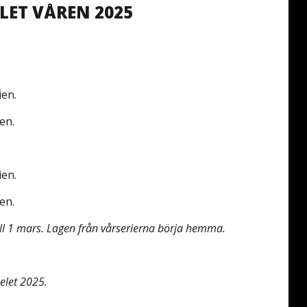
LET VÅREN 2025
ien.
en.
ien.
en.
ell 1 mars. Lagen från vårserierna börja hemma.
pelet 2025.