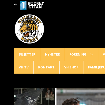
BILJETTER
NYHETER
FÖRENING
V
VH TV
KONTAKT
VH SHOP
FAMILJEP