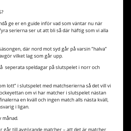
5?
l ändå ge er en guide inför vad som väntar nu när
ra serierna ser ut att bli så där häftig som vi alla
r säsongen, där nord mot syd går på varsin ”halva”
 avgör vilket lag som går upp.
så
seperata speldagar på slutspelet i norr och
 lott” i slutspelet med matchserierna så det vill vi
 Hockeyettan om vi har matcher i slutspelet nästan
finalerna en kväll och ingen match alls nästa kväll,
varig i ligan.
iv månad.
er går till avgörande matcher – att det är matcher