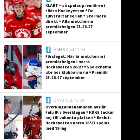
KLART – så spelas premiären i
södra Hockeyettan * De
tjuvstartar serien * Stormöte
direkt * Alla matcherna
premiärhelgen 25-26-27
september
MÅN 3 AUG 11:00
Förslaget: Här är matcherna i
premiärhelgen i norra
Hockeyettan 26/27 * Spelschema
ute hos klubbarna nu * Premiär
25-26-27 september
ONS 29 JUL 15:00
Överklagandenämnden avslår
Falu IF:s överklagan * KB 65 tackar
nej till vakanta platsen * Beslut:
Hockeyettan norra 26/27 spelas
med 19 lag