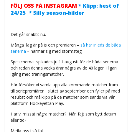
FÖLJ OSS PÅ INSTAGRAM
* Klipp: best of
24/25 * Silly season-bilder
Det går snabbt nu.
Många lag är på is och premiären –
så här inleds de båda
serierna
– närmar sig med stormsteg.
Spelschemat spikades ju 11 augusti för de båda serierna
och redan denna vecka drar några av de 40 lagen i ligan
igång med träningsmatcher.
Här försöker vi samla upp alla kommande matcher fram
till seriepremiären i slutet av september och fyller på med
resultat och målklipp på de matcher som sänds via vår
plattform Hockeyettan Play.
Har vi missat några matcher?
Nån fajt som bytt datum
eller tid?
Mejla oss i så fall.