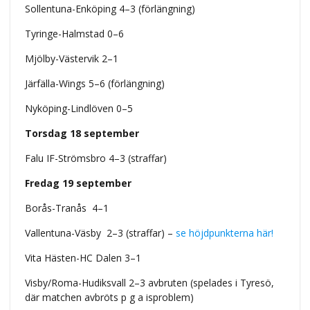
Sollentuna-Enköping 4–3 (förlängning)
Tyringe-Halmstad 0–6
Mjölby-Västervik 2–1
Järfälla-Wings 5–6 (förlängning)
Nyköping-Lindlöven 0–5
Torsdag 18 september
Falu IF-Strömsbro 4–3 (straffar)
Fredag 19 september
Borås-Tranås 4–1
Vallentuna-Väsby 2–3 (straffar) –
se höjdpunkterna här!
Vita Hästen-HC Dalen 3–1
Visby/Roma-Hudiksvall 2–3 avbruten (spelades i Tyresö,
där matchen avbröts p g a isproblem)