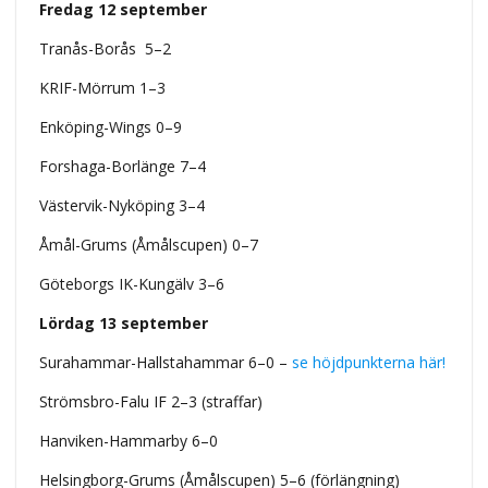
Fredag 12 september
Tranås-Borås 5–2
KRIF-Mörrum 1–3
Enköping-Wings 0–9
Forshaga-Borlänge 7–4
Västervik-Nyköping 3–4
Åmål-Grums (Åmålscupen) 0–7
Göteborgs IK-Kungälv 3–6
Lördag 13 september
Surahammar-Hallstahammar 6–0 –
se höjdpunkterna här!
Strömsbro-Falu IF 2–3 (straffar)
Hanviken-Hammarby 6–0
Helsingborg-Grums (Åmålscupen) 5–6 (förlängning)