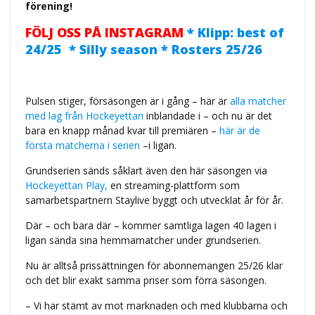
förening!
FÖLJ OSS PÅ INSTAGRAM
* Klipp: best of
24/25 * Silly season * Rosters 25/26
Pulsen stiger, försäsongen är i gång – här är
alla matcher
med lag från Hockeyettan
inblandade i – och nu är det
bara en knapp månad kvar till premiären –
här är de
första matcherna i serien
–i ligan.
Grundserien sänds såklart även den här säsongen via
Hockeyettan Play,
en streaming-plattform som
samarbetspartnern Staylive byggt och utvecklat år för år.
Där – och bara där – kommer samtliga lagen 40 lagen i
ligan sända sina hemmamatcher under grundserien.
Nu är alltså prissättningen för abonnemangen 25/26 klar
och det blir exakt samma priser som förra säsongen.
– Vi har stämt av mot marknaden och med klubbarna och