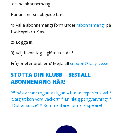
teckna abonnemang.
Här är liten snabbguide bara:
1)
Välja abonnemangsform under
”abonnemang”
på
Hockeyettan Play.
2)
Logga in.
3)
Välj favoritlag – glöm inte det!
Frågor eller problem? Mejla till
support@staylive.se
STÖTTA DIN KLUBB – BESTÄLL
ABONNEMANG HÄR!
25 bästa värvningarna i ligan – här är expertens val *
”Sarg ut kan vara vackert” * En riktig pangvärvning” *
”Doftar succé” * Kommentarer om alla spelare!