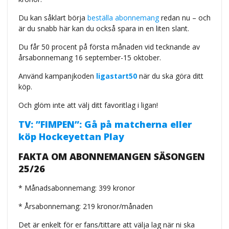
Du kan såklart börja
beställa abonnemang
redan nu – och
är du snabb här kan du också spara in en liten slant.
Du får 50 procent på första månaden vid tecknande av
årsabonnemang 16 september-15 oktober.
Använd kampanjkoden
ligastart50
när du ska göra ditt
köp.
Och glöm inte att välj ditt favoritlag i ligan!
TV: ”FIMPEN”: Gå på matcherna eller
köp Hockeyettan Play
FAKTA OM ABONNEMANGEN SÄSONGEN
25/26
* Månadsabonnemang: 399 kronor
* Årsabonnemang: 219 kronor/månaden
Det är enkelt för er fans/tittare att välja lag när ni ska