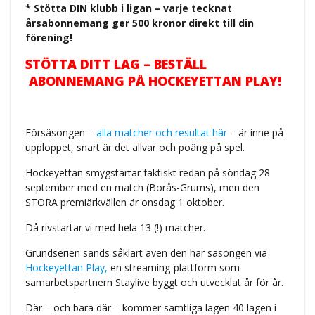
* Stötta DIN klubb i ligan – varje tecknat
årsabonnemang ger 500 kronor direkt till din
förening!
STÖTTA DITT LAG – BESTÄLL
ABONNEMANG PÅ HOCKEYETTAN PLAY!
Försäsongen –
alla matcher och resultat här
– är inne på
upploppet, snart är det allvar och poäng på spel.
Hockeyettan smygstartar faktiskt redan på söndag 28
september med en match (Borås-Grums), men den
STORA premiärkvällen är onsdag 1 oktober.
Då rivstartar vi med hela 13 (!) matcher.
Grundserien sänds såklart även den här säsongen via
Hockeyettan Play,
en streaming-plattform som
samarbetspartnern Staylive byggt och utvecklat år för år.
Där – och bara där – kommer samtliga lagen 40 lagen i