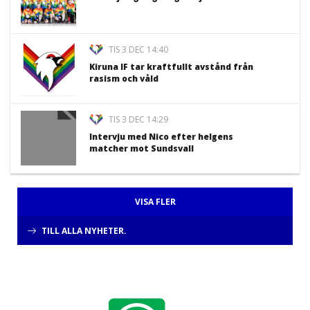
TIS 3 DEC 14:40
Kiruna IF tar kraftfullt avstånd från
rasism och våld
TIS 3 DEC 14:29
Intervju med Nico efter helgens
matcher mot Sundsvall
VISA FLER
TILL ALLA NYHETER.