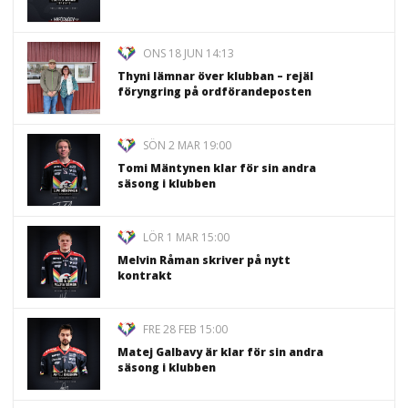
ONS 18 JUN 14:13
Thyni lämnar över klubban – rejäl
föryngring på ordförandeposten
SÖN 2 MAR 19:00
Tomi Mäntynen klar för sin andra
säsong i klubben
LÖR 1 MAR 15:00
Melvin Råman skriver på nytt
kontrakt
FRE 28 FEB 15:00
Matej Galbavy är klar för sin andra
säsong i klubben