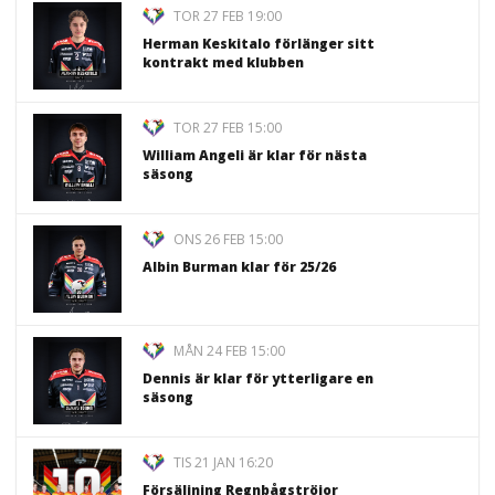
TOR 27 FEB 19:00
Herman Keskitalo förlänger sitt
kontrakt med klubben
TOR 27 FEB 15:00
William Angeli är klar för nästa
säsong
ONS 26 FEB 15:00
Albin Burman klar för 25/26
MÅN 24 FEB 15:00
Dennis är klar för ytterligare en
säsong
TIS 21 JAN 16:20
Försäljning Regnbågströjor