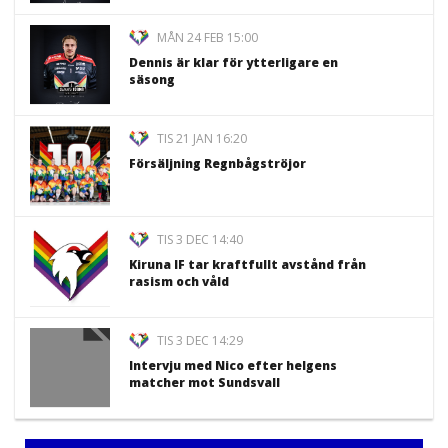
MÅN 24 FEB 15:00
Dennis är klar för ytterligare en
säsong
TIS 21 JAN 16:20
Försäljning Regnbågströjor
TIS 3 DEC 14:40
Kiruna IF tar kraftfullt avstånd från
rasism och våld
TIS 3 DEC 14:29
Intervju med Nico efter helgens
matcher mot Sundsvall