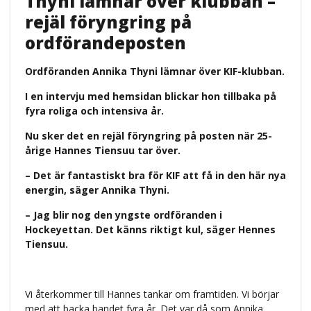
Thyni lämnar över klubban –
rejäl föryngring på
ordförandeposten
Ordföranden Annika Thyni lämnar över KIF-klubban.
I en intervju med hemsidan blickar hon tillbaka på
fyra roliga och intensiva år.
Nu sker det en rejäl föryngring på posten när 25-
årige Hannes Tiensuu tar över.
– Det är fantastiskt bra för KIF att få in den här nya
energin, säger Annika Thyni.
– Jag blir nog den yngste ordföranden i
Hockeyettan. Det känns riktigt kul, säger Hennes
Tiensuu.
Vi återkommer till Hannes tankar om framtiden. Vi börjar
med att backa bandet fyra år. Det var då som Annika