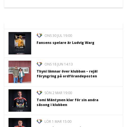
ONS 30 JUL 19:00
Fansens spelare är Ludvig Warg
ONS 18 JUN 14:13
Thyni lämnar över klubban – rejäl
föryngring på ordförandeposten
SÖN 2 MAR 19:00
Tomi Mäntynen klar för sin andra
säsong i klubben
LÖR 1 MAR 15:00