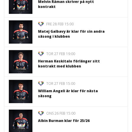
Melvin Råman skriver på nytt
kontrakt
FRE 28 FEB 15:00
Matej Galbavy är klar för sin andra
säsong i klubben
TOR 27 FEB 19:00
Herman Keskitalo förlänger sitt
kontrakt med klubben
TOR 27 FEB 15:00
William Angeli är klar för nästa
säsong
ONS 26 FEB 15:00
Albin Burman klar för 25/26