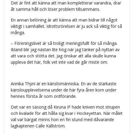
Det är fint att känna att man kompletterar varandra, drar
åt samma håll och löser problem tillsammans.
En annan belöning är att känna att man bidrar till något
viktigt i samhället. Idrottsrörelsen är ju ack så viktig för så
många.
– Föreningslivet är så troligt meningsfullt för så många.
Ibland blir jag nästan lite hög när jag tänker på nyttan av
att vara och stötta det. Jag önskar att alla skulle kunna
uppleva det här, folk vet inte vad de går miste om.
Annika Thyni är en känslomänniska. En av de starkaste
känsloupplevelserna under de här fyra åren kom under
hennes första år som ordförande.
Det var en säsong då Kiruna IF hade kniven mot strupen
och kvalade för att hålla sig kvar i Hockeyettan. När målet
väl var bärgat minns hon en fin stund med dåvarande
lagkaptenen Calle Källström.