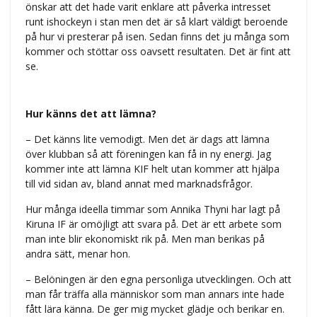
önskar att det hade varit enklare att påverka intresset
runt ishockeyn i stan men det är så klart väldigt beroende
på hur vi presterar på isen. Sedan finns det ju många som
kommer och stöttar oss oavsett resultaten. Det är fint att
se.
Hur känns det att lämna?
– Det känns lite vemodigt. Men det är dags att lämna
över klubban så att föreningen kan få in ny energi. Jag
kommer inte att lämna KIF helt utan kommer att hjälpa
till vid sidan av, bland annat med marknadsfrågor.
Hur många ideella timmar som Annika Thyni har lagt på
Kiruna IF är omöjligt att svara på. Det är ett arbete som
man inte blir ekonomiskt rik på. Men man berikas på
andra sätt, menar hon.
– Belöningen är den egna personliga utvecklingen. Och att
man får träffa alla människor som man annars inte hade
fått lära känna. De ger mig mycket glädje och berikar en.