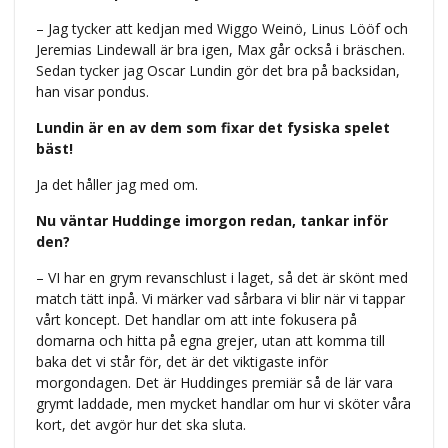
– Jag tycker att kedjan med Wiggo Weinö, Linus Lööf och
Jeremias Lindewall är bra igen, Max går också i bräschen.
Sedan tycker jag Oscar Lundin gör det bra på backsidan,
han visar pondus.
Lundin är en av dem som fixar det fysiska spelet
bäst!
Ja det håller jag med om.
Nu väntar Huddinge imorgon redan, tankar inför
den?
– VI har en grym revanschlust i laget, så det är skönt med
match tätt inpå. Vi märker vad sårbara vi blir när vi tappar
vårt koncept. Det handlar om att inte fokusera på
domarna och hitta på egna grejer, utan att komma till
baka det vi står för, det är det viktigaste inför
morgondagen. Det är Huddinges premiär så de lär vara
grymt laddade, men mycket handlar om hur vi sköter våra
kort, det avgör hur det ska sluta.