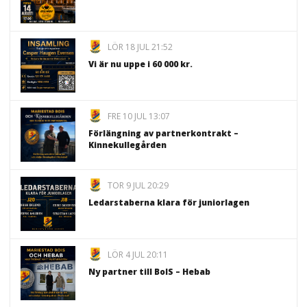
LÖR 18 JUL 21:52
Vi är nu uppe i 60 000 kr.
FRE 10 JUL 13:07
Förlängning av partnerkontrakt –
Kinnekullegården
TOR 9 JUL 20:29
Ledarstaberna klara för juniorlagen
LÖR 4 JUL 20:11
Ny partner till BoIS – Hebab