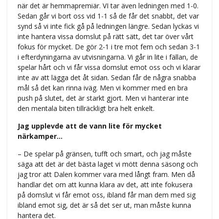
när det är hemmapremiär. VI tar även ledningen med 1-0.
Sedan går vi bort oss vid 1-1 så de får det snabbt, det var
synd så vi inte fick gå på ledningen längre. Sedan lyckas vi
inte hantera vissa domslut på rätt sätt, det tar över vårt
fokus för mycket. De gör 2-1 i tre mot fem och sedan 3-1
i efterdyningarna av utvisningarna. Vi går in lite i fällan, de
spelar hårt och vi får vissa domslut emot oss och vi klarar
inte av att lägga det åt sidan. Sedan får de några snabba
mål så det kan rinna iväg. Men vi kommer med en bra
push på slutet, det är starkt gjort. Men vi hanterar inte
den mentala biten tillräckligt bra helt enkelt.
Jag upplevde att de vann lite för mycket
närkamper…
– De spelar på gränsen, tufft och smart, och jag måste
säga att det är det bästa laget vi mött denna säsong och
jag tror att Dalen kommer vara med långt fram. Men då
handlar det om att kunna klara av det, att inte fokusera
på domslut vi får emot oss, ibland får man dem med sig
ibland emot sig, det är så det ser ut, man måste kunna
hantera det.