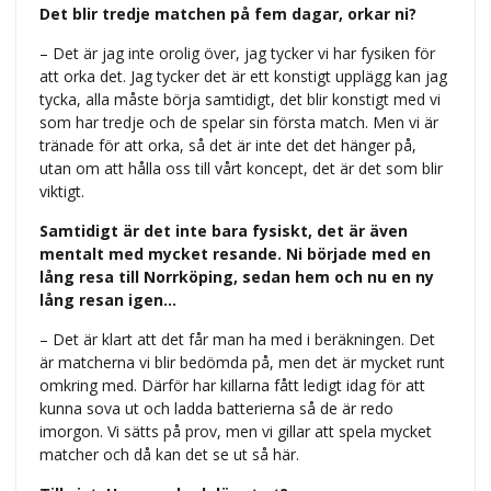
Det blir tredje matchen på fem dagar, orkar ni?
– Det är jag inte orolig över, jag tycker vi har fysiken för
att orka det. Jag tycker det är ett konstigt upplägg kan jag
tycka, alla måste börja samtidigt, det blir konstigt med vi
som har tredje och de spelar sin första match. Men vi är
tränade för att orka, så det är inte det det hänger på,
utan om att hålla oss till vårt koncept, det är det som blir
viktigt.
Samtidigt är det inte bara fysiskt, det är även
mentalt med mycket resande. Ni började med en
lång resa till Norrköping, sedan hem och nu en ny
lång resan igen…
– Det är klart att det får man ha med i beräkningen. Det
är matcherna vi blir bedömda på, men det är mycket runt
omkring med. Därför har killarna fått ledigt idag för att
kunna sova ut och ladda batterierna så de är redo
imorgon. Vi sätts på prov, men vi gillar att spela mycket
matcher och då kan det se ut så här.