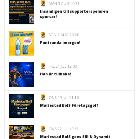
MÅN 3 AUG 10:31
Insamligen till supporterspelaren
spurtar!
SÖN 2 AUG 20:00
Pantrunda imorgon!
FRE 31 JUL 12:00
Han är tillbaka!
ONS 29 JUL 11:10
Mariestad BoIS Företagsgolf
ONS 22 JUL 13:51
Mariestad BoIS goes Sill & Dynamit