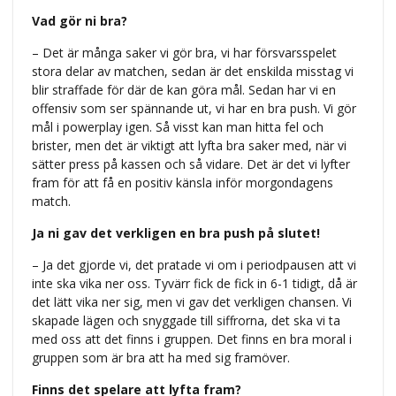
Vad gör ni bra?
– Det är många saker vi gör bra, vi har försvarsspelet
stora delar av matchen, sedan är det enskilda misstag vi
blir straffade för där de kan göra mål. Sedan har vi en
offensiv som ser spännande ut, vi har en bra push. Vi gör
mål i powerplay igen. Så visst kan man hitta fel och
brister, men det är viktigt att lyfta bra saker med, när vi
sätter press på kassen och så vidare. Det är det vi lyfter
fram för att få en positiv känsla inför morgondagens
match.
Ja ni gav det verkligen en bra push på slutet!
– Ja det gjorde vi, det pratade vi om i periodpausen att vi
inte ska vika ner oss. Tyvärr fick de fick in 6-1 tidigt, då är
det lätt vika ner sig, men vi gav det verkligen chansen. Vi
skapade lägen och snyggade till siffrorna, det ska vi ta
med oss att det finns i gruppen. Det finns en bra moral i
gruppen som är bra att ha med sig framöver.
Finns det spelare att lyfta fram?