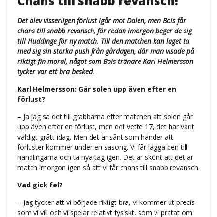
Chans till snabb revansch!
Det blev visserligen förlust igår mot Dalen, men Bois får
chans till snabb revansch, för redan imorgon beger de sig
till Huddinge för ny match. Till den matchen kan laget ta
med sig sin starka push från gårdagen, där man visade på
riktigt fin moral, något som Bois tränare Karl Helmersson
tycker var ett bra besked.
Karl Helmersson: Går solen upp även efter en
förlust?
– Ja jag sa det till grabbarna efter matchen att solen går
upp även efter en förlust, men det vette 17, det har varit
väldigt grått idag. Men det är sånt som händer att
förluster kommer under en säsong. Vi får lägga den till
handlingarna och ta nya tag igen. Det är skönt att det är
match imorgon igen så att vi får chans till snabb revansch.
Vad gick fel?
– Jag tycker att vi började riktigt bra, vi kommer ut precis
som vi vill och vi spelar relativt fysiskt, som vi pratat om