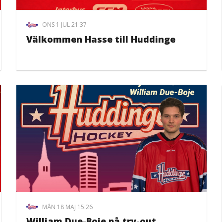
ONS 1 JUL 21:37
Välkommen Hasse till Huddinge
MÅN 18 MAJ 15:26
William Due-Boje på try-out