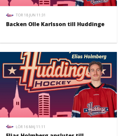
TOR 18 JUN 11:31
Backen Olle Karlsson till Huddinge
LÖR 16 MAJ 11:11
Elias Holmberg ansluter till