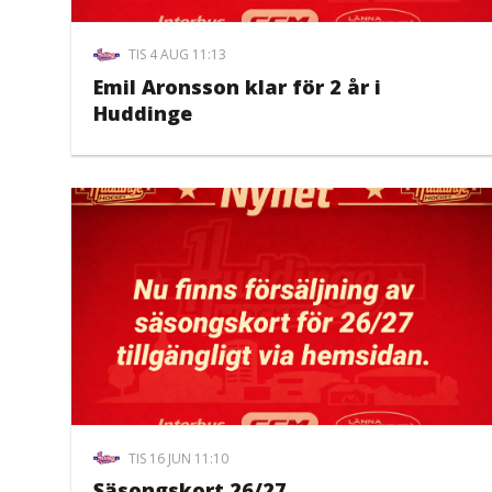
TIS 4 AUG 11:13
Emil Aronsson klar för 2 år i
Huddinge
TIS 16 JUN 11:10
Säsongskort 26/27