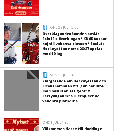
ONS 29 JUL 15:00
Överklagandenämnden avslår
Falu IF:s överklagan * KB 65 tackar
nej till vakanta platsen * Beslut:
Hockeyettan norra 26/27 spelas
med 19 lag
SÖN 19 JUL 14:00
Klargörande om Hockeyettan och
Licensnämnden * ”Ligan har inte
med besluten att göra” *
Förtydligande: SIF erbjuder de
vakanta platserna
ONS 1 JUL 21:37
Välkommen Hasse till Huddinge