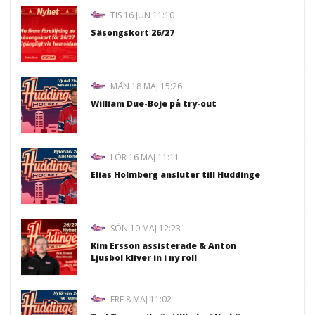
TIS 16 JUN 11:10
Säsongskort 26/27
MÅN 18 MAJ 15:26
William Due-Boje på try-out
LÖR 16 MAJ 11:11
Elias Holmberg ansluter till Huddinge
SÖN 10 MAJ 12:23
Kim Ersson assisterade & Anton
Ljusbol kliver in i ny roll
FRE 8 MAJ 11:02