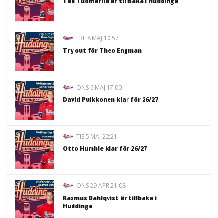
Ted Tuomarila är tillbaka i Huddinge
FRE 8 MAJ 10:57
Try out för Theo Engman
ONS 6 MAJ 17:00
David Puikkonen klar för 26/27
TIS 5 MAJ 22:21
Otto Humble klar för 26/27
ONS 29 APR 21:08
Rasmus Dahlqvist är tillbaka i
Huddinge