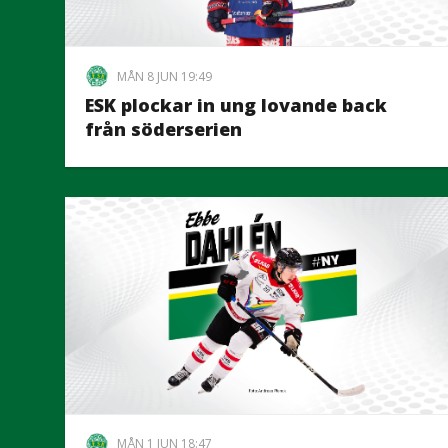
MÅN 8 JUN 19:49
ESK plockar in ung lovande back
från söderserien
MÅN 1 JUN 18:47