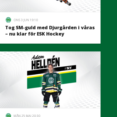
ONS 3 JUN 19:10
Tog SM-guld med Djurgården i våras
– nu klar för ESK Hockey
MÅN 25 MAJ 20:30