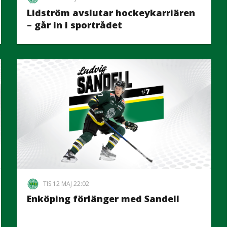
Lidström avslutar hockeykarriären
– går in i sportrådet
TIS 12 MAJ 22:02
Enköping förlänger med Sandell