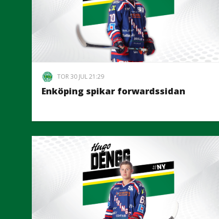
TOR 30 JUL 21:29
Enköping spikar forwardssidan