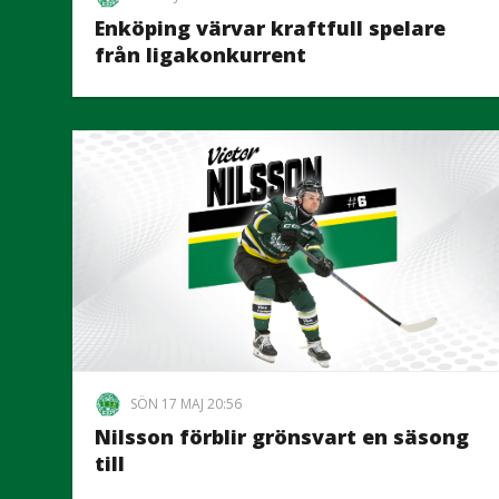
Enköping värvar kraftfull spelare
från ligakonkurrent
SÖN 17 MAJ 20:56
Nilsson förblir grönsvart en säsong
till