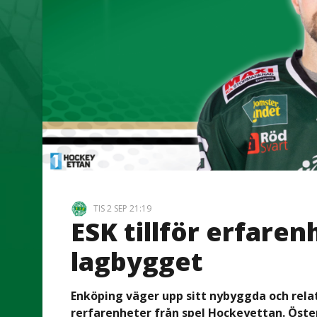
TIS 2 SEP 21:19
ESK tillför erfaren
lagbygget
Enköping väger upp sitt nybyggda och relat
rerfarenheter från spel Hockeyettan. Öste