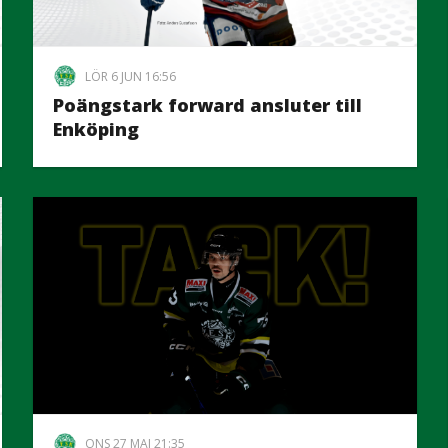
LÖR 6 JUN 16:56
Poängstark forward ansluter till
Enköping
ONS 27 MAJ 21:35