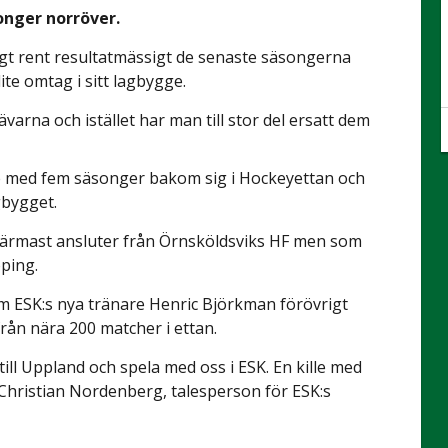
onger norröver.
gt rent resultatmässigt de senaste säsongerna
ite omtag i sitt lagbygge.
ävarna och istället har man till stor del ersatt dem
re med fem säsonger bakom sig i Hockeyettan och
gbygget.
närmast ansluter från Örnsköldsviks HF men som
öping.
om ESK:s nya tränare Henric Björkman förövrigt
rån nära 200 matcher i ettan.
ill Uppland och spela med oss i ESK. En kille med
 Christian Nordenberg, talesperson för ESK:s