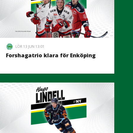
LÖR 13 JUN 13:01
Forshagatrio klara för Enköping