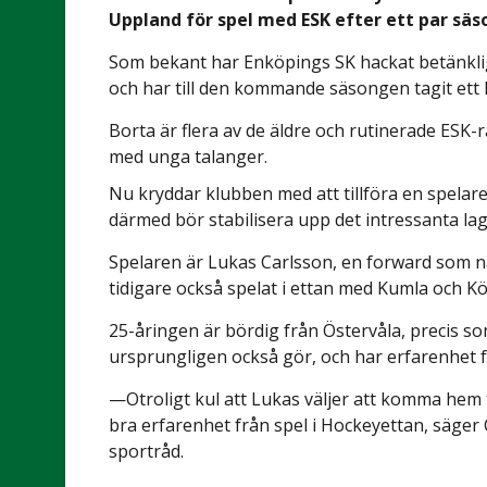
Uppland för spel med ESK efter ett par säs
Som bekant har Enköpings SK hackat betänkli
och har till den kommande säsongen tagit ett l
Borta är flera av de äldre och rutinerade ESK-r
med unga talanger.
Nu kryddar klubben med att tillföra en spela
därmed bör stabilisera upp det intressanta la
Spelaren är Lukas Carlsson, en forward som 
tidigare också spelat i ettan med Kumla och K
25-åringen är bördig från Östervåla, precis s
ursprungligen också gör, och har erfarenhet f
—Otroligt kul att Lukas väljer att komma hem t
bra erfarenhet från spel i Hockeyettan, säger
sportråd.