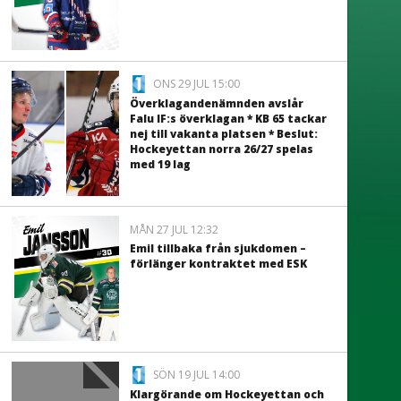
ONS 29 JUL 15:00
Överklagandenämnden avslår
Falu IF:s överklagan * KB 65 tackar
nej till vakanta platsen * Beslut:
Hockeyettan norra 26/27 spelas
med 19 lag
MÅN 27 JUL 12:32
Emil tillbaka från sjukdomen –
förlänger kontraktet med ESK
SÖN 19 JUL 14:00
Klargörande om Hockeyettan och