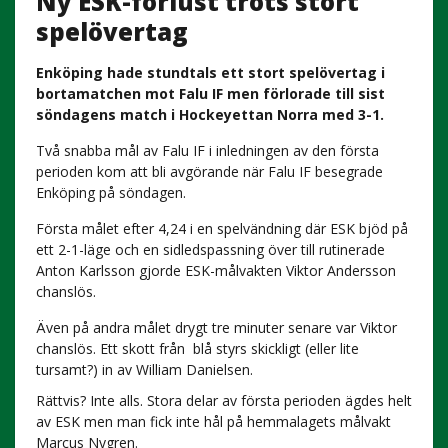
Ny ESK-förlust trots stort
spelövertag
Enköping hade stundtals ett stort spelövertag i
bortamatchen mot Falu IF men förlorade till sist
söndagens match i Hockeyettan Norra med 3-1.
Två snabba mål av Falu IF i inledningen av den första
perioden kom att bli avgörande när Falu IF besegrade
Enköping på söndagen.
Första målet efter 4,24 i en spelvändning där ESK bjöd på
ett 2-1-läge och en sidledspassning över till rutinerade
Anton Karlsson gjorde ESK-målvakten Viktor Andersson
chanslös.
Även på andra målet drygt tre minuter senare var Viktor
chanslös. Ett skott från blå styrs skickligt (eller lite
tursamt?) in av William Danielsen.
Rättvis? Inte alls. Stora delar av första perioden ägdes helt
av ESK men man fick inte hål på hemmalagets målvakt
Marcus Nygren.