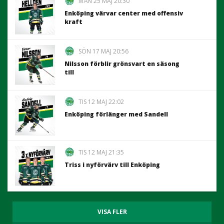
MÅN 25 MAJ 20:30
Enköping värvar center med offensiv
kraft
SÖN 17 MAJ 20:56
Nilsson förblir grönsvart en säsong
till
TIS 12 MAJ 22:02
Enköping förlänger med Sandell
TIS 12 MAJ 21:35
Triss i nyförvärv till Enköping
VISA FLER