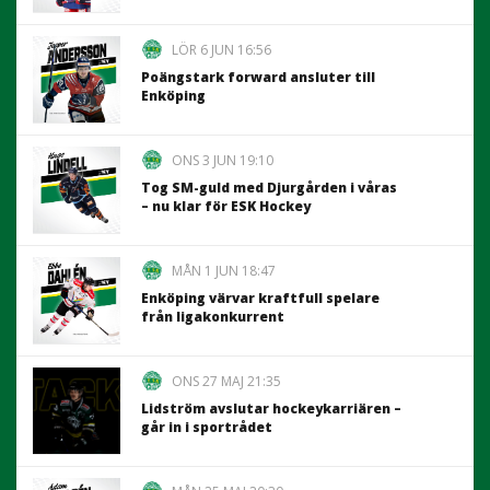
LÖR 6 JUN 16:56
Poängstark forward ansluter till
Enköping
ONS 3 JUN 19:10
Tog SM-guld med Djurgården i våras
– nu klar för ESK Hockey
MÅN 1 JUN 18:47
Enköping värvar kraftfull spelare
från ligakonkurrent
ONS 27 MAJ 21:35
Lidström avslutar hockeykarriären –
går in i sportrådet