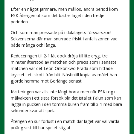
Efter en något jämnare, men mållös, andra period kom
ESK återigen ut som det bättre laget i den tredje
perioden.
Och som man pressade på i dalalagets försvarszon!
Sekvenserna där man snurrade friskt i anfallszonen vad
både många och långa.
Reduceringen till 2-1 lät dock dröja till lite drygt tre
minuter återstod av matchen och precis som i senaste
matchen var det Leon Onkonkwo Prada som hittade
krysset i ett skott från blå. Nästintill kopia av målet han
gjorde hemma mot Borlänge senast.
Kvitteringen var alls inte långt borta men när ESK tog ut
målvakten i ett sista försök blir det istället Falun som kan
lägga in pucken i den tomma buren fram till 3-1 med bara
sekunder kvar att spela.
Återigen en sur förlust i en match där laget var väl värda
poäng sett till hur spelet såg ut.