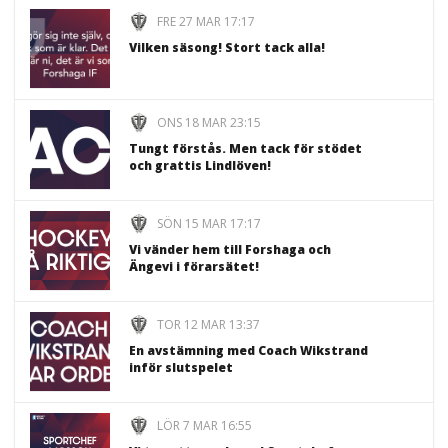
FRE 27 MAR 17:17
Vilken säsong! Stort tack alla!
ONS 18 MAR 23:15
Tungt förstås. Men tack för stödet
och grattis Lindlöven!
SÖN 15 MAR 17:17
Vi vänder hem till Forshaga och
Ängevi i förarsätet!
TOR 12 MAR 13:37
En avstämning med Coach Wikstrand
inför slutspelet
LÖR 7 MAR 16:55