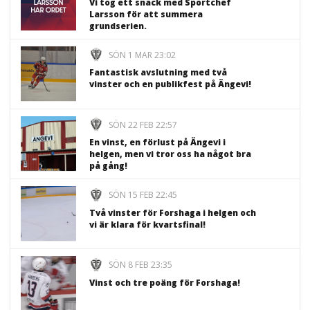
Vi tog ett snack med Sportchef
Larsson för att summera
grundserien.
SÖN 1 MAR 23:02
Fantastisk avslutning med två
vinster och en publikfest på Ängevi!
SÖN 22 FEB 22:57
En vinst, en förlust på Ängevi i
helgen, men vi tror oss ha något bra
på gång!
SÖN 15 FEB 22:45
Två vinster för Forshaga i helgen och
vi är klara för kvartsfinal!
SÖN 8 FEB 23:35
Vinst och tre poäng för Forshaga!