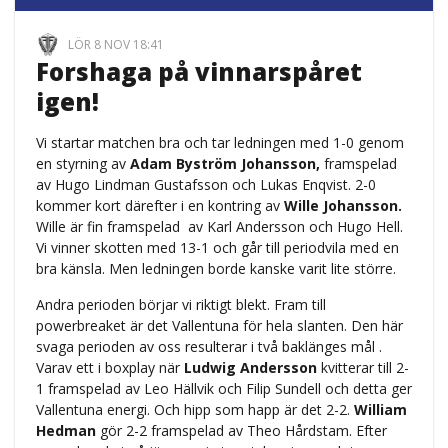
LÖR 8 NOV 18:41
Forshaga på vinnarspåret
igen!
Vi startar matchen bra och tar ledningen med 1-0 genom
en styrning av
Adam Byström Johansson,
framspelad
av Hugo Lindman Gustafsson och Lukas Enqvist. 2-0
kommer kort därefter i en kontring av
Wille Johansson.
Wille är fin framspelad av Karl Andersson och Hugo Hell.
Vi vinner skotten med 13-1 och går till periodvila med en
bra känsla. Men ledningen borde kanske varit lite större.
Andra perioden börjar vi riktigt blekt. Fram till
powerbreaket är det Vallentuna för hela slanten. Den här
svaga perioden av oss resulterar i två baklänges mål .
Varav ett i boxplay när
Ludwig Andersson
kvitterar till 2-
1 framspelad av Leo Hällvik och Filip Sundell och detta ger
Vallentuna energi. Och hipp som happ är det 2-2.
William
Hedman
gör 2-2 framspelad av Theo Hårdstam. Efter