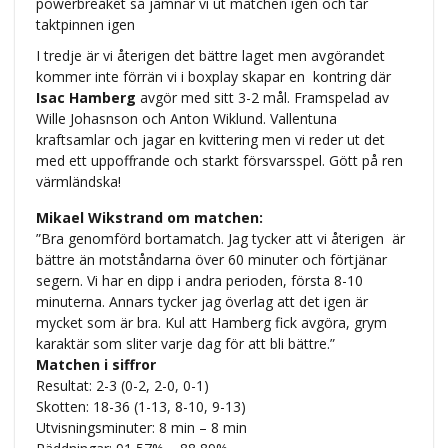
powerbreaket så jämnar vi ut matchen igen och tar
taktpinnen igen
I tredje är vi återigen det bättre laget men avgörandet
kommer inte förrän vi i boxplay skapar en kontring där
Isac Hamberg
avgör med sitt 3-2 mål. Framspelad av
Wille Johasnson och Anton Wiklund. Vallentuna
kraftsamlar och jagar en kvittering men vi reder ut det
med ett uppoffrande och starkt försvarsspel. Gött på ren
värmländska!
Mikael Wikstrand om matchen:
”Bra genomförd bortamatch. Jag tycker att vi återigen är
bättre än motståndarna över 60 minuter och förtjänar
segern. Vi har en dipp i andra perioden, första 8-10
minuterna. Annars tycker jag överlag att det igen är
mycket som är bra. Kul att Hamberg fick avgöra, grym
karaktär som sliter varje dag för att bli bättre.”
Matchen i siffror
Resultat: 2-3 (0-2, 2-0, 0-1)
Skotten: 18-36 (1-13, 8-10, 9-13)
Utvisningsminuter: 8 min – 8 min