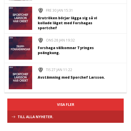
FRE 30 JAN 15:31
Krutröken börjar lägga sig så vi
kollade läget med Forshagas
sportchef
ONS 28 JAN 19:32
Forshaga välkomnar Tyringes
poängkung.
TIS 27 JAN 11:22
Avstämning med Sporchef Larsson.
VISA FLER
TILL ALLA NYHETER.