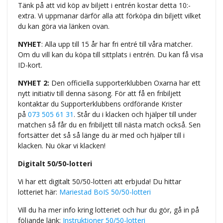
Tänk på att vid köp av biljett i entrén kostar detta 10:-
extra. Vi uppmanar därför alla att förköpa din biljett vilket
du kan göra via länken ovan.
NYHET
: Alla upp till 15 år har fri entré till våra matcher.
Om du vill kan du köpa till sittplats i entrén. Du kan få visa
ID-kort.
NYHET 2:
Den officiella supporterklubben Oxarna har ett
nytt initiativ till denna säsong. För att få en fribiljett
kontaktar du Supporterklubbens ordförande Krister
på
073 505 61 31
. Står du i klacken och hjälper till under
matchen så får du en fribiljett till nästa match också. Sen
fortsätter det så så länge du är med och hjälper till i
klacken. Nu ökar vi klacken!
Digitalt 50/50-lotteri
Vi har ett digitalt 50/50-lotteri att erbjuda! Du hittar
lotteriet här:
Mariestad BoIS 50/50-lotteri
Vill du ha mer info kring lotteriet och hur du gör, gå in på
följande länk:
Instruktioner 50/50-lotteri