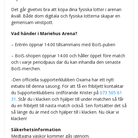
Det går givetvis bra att köpa dina fysiska lotter i arenan
ikväll. Både dom digitala och fysiska lotterna skapar en
gemensam vinstpott.
Vad händer i Mariehus Arena?
– Entrén öppnar 14.00 tillsammans med BoIS-puben
– BoIS-shopen öppnar 14.00 och håller öppet före match
och i varje periodpaus där du kan inhandla den senaste
BoIS-merchen.
-Den officiella supporterklubben Oxarna har ett nytt
initiativ till denna säsong. För att få en fribiljett kontaktar
du Supporterklubbens ordförande Krister på
073 505 61
31
. Står du i klacken och hjälper till under matchen så får
du en fribiljett till nästa match också. Sen fortsätter det så
så länge du är med och hjälper till i klacken. Nu ökar vi
klacken!
Säkerhetsinformation
Medtagna väskor kommer gås igenom.