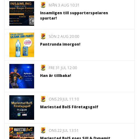
MÅN 3 AUG 10:31
Insamligen till supporterspelaren
spurtar!
SÖN 2 AUG 20:00
Pantrunda imorgon!
FRE 31 JUL 12:00
Han är tillbaka!
ONS 29 JUL 11:10
Mariestad BoIS Företagsgolf
ONS 22 JUL 13:51
Mariestad BoIS goes Sill & Dynamit