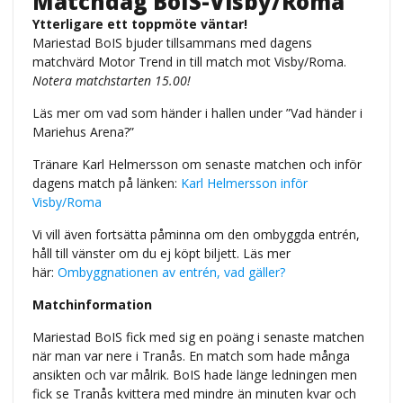
Matchdag BoIS-Visby/Roma
Ytterligare ett toppmöte väntar!
Mariestad BoIS bjuder tillsammans med dagens
matchvärd Motor Trend in till match mot Visby/Roma.
Notera matchstarten 15.00!
Läs mer om vad som händer i hallen under ”Vad händer i
Mariehus Arena?”
Tränare Karl Helmersson om senaste matchen och inför
dagens match på länken:
Karl Helmersson inför
Visby/Roma
Vi vill även fortsätta påminna om den ombyggda entrén,
håll till vänster om du ej köpt biljett. Läs mer
här:
Ombyggnationen av entrén, vad gäller?
Matchinformation
Mariestad BoIS fick med sig en poäng i senaste matchen
när man var nere i Tranås. En match som hade många
ansikten och var målrik. BoIS hade länge ledningen men
fick se Tranås kvittera med mindre än minuten kvar och