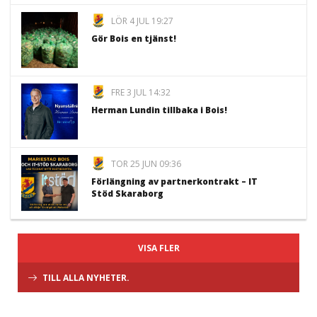
LÖR 4 JUL 19:27
Gör Bois en tjänst!
FRE 3 JUL 14:32
Herman Lundin tillbaka i Bois!
TOR 25 JUN 09:36
Förlängning av partnerkontrakt – IT
Stöd Skaraborg
VISA FLER
TILL ALLA NYHETER.