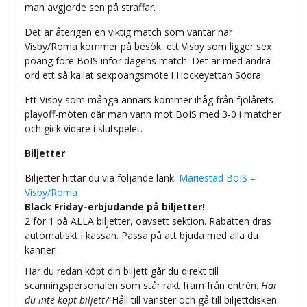
man avgjorde sen på straffar.
Det är återigen en viktig match som väntar när
Visby/Roma kommer på besök, ett Visby som ligger sex
poäng före BoIS inför dagens match. Det är med andra
ord ett så kallat sexpoängsmöte i Hockeyettan Södra.
Ett Visby som många annars kommer ihåg från fjolårets
playoff-möten där man vann mot BoIS med 3-0 i matcher
och gick vidare i slutspelet.
Biljetter
Biljetter hittar du via följande länk:
Mariestad BoIS –
Visby/Roma
Black Friday-erbjudande på biljetter!
2 för 1 på ALLA biljetter, oavsett sektion. Rabatten dras
automatiskt i kassan. Passa på att bjuda med alla du
känner!
Har du redan köpt din biljett går du direkt till
scanningspersonalen som står rakt fram från entrén.
Har
du inte köpt biljett?
Håll till vänster och gå till biljettdisken.