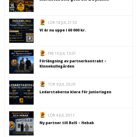
LÖR 18 JUL 21:52
Vi är nu uppe i 60 000 kr.
FRE 10 JUL 13:07
Förlängning av partnerkontrakt –
Kinnekullegården
TOR 9 JUL 20:29
Ledarstaberna klara för juniorlagen
LÖR 4 JUL 20:11
Ny partner till BoIS – Hebab