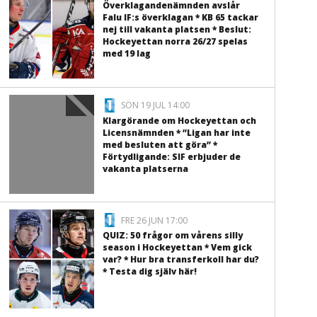
Överklagandenämnden avslår
Falu IF:s överklagan * KB 65 tackar
nej till vakanta platsen * Beslut:
Hockeyettan norra 26/27 spelas
med 19 lag
SÖN 19 JUL 14:00
Klargörande om Hockeyettan och
Licensnämnden * ”Ligan har inte
med besluten att göra” *
Förtydligande: SIF erbjuder de
vakanta platserna
FRE 26 JUN 17:00
QUIZ: 50 frågor om vårens silly
season i Hockeyettan * Vem gick
var? * Hur bra transferkoll har du?
* Testa dig själv här!