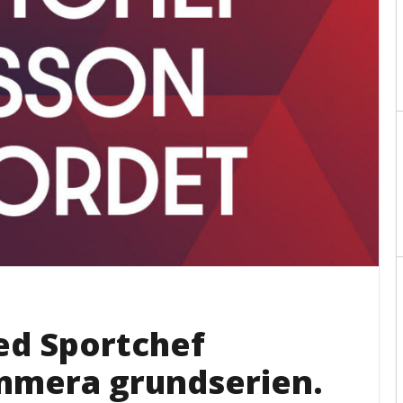
ed Sportchef
ummera grundserien.