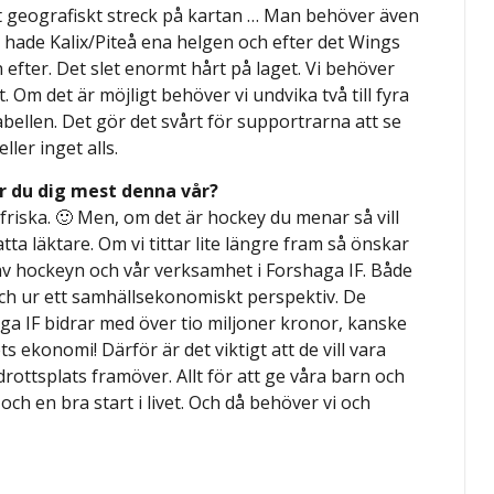
nkt geografiskt streck på kartan … Man behöver även
 hade Kalix/Piteå ena helgen och efter det Wings
efter. Det slet enormt hårt på laget. Vi behöver
 Om det är möjligt behöver vi undvika två till fyra
abellen. Det gör det svårt för supportrarna att se
ler inget alls.
r du dig mest denna vår?
a friska. 🙂 Men, om det är hockey du menar så vill
tta läktare. Om vi tittar lite längre fram så önskar
v hockeyn och vår verksamhet i Forshaga IF. Både
 ur ett samhällsekonomiskt perspektiv. De
ga IF bidrar med över tio miljoner kronor, kanske
ts ekonomi! Därför är det viktigt att de vill vara
rottsplats framöver. Allt för att ge våra barn och
och en bra start i livet. Och då behöver vi och