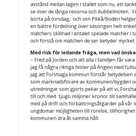
avstånd mellan lagen i stället som nu, ett tä
se över de långa resorna och dubbelmöten. Vi
borta på torsdag, och sen Piteå/Boden helgen 
en bättre fördelning över säsongen helt enkelt.
matchers skillnad i antalet spelade matcher i t
och förstå om matchen de ser betyder mycket el
Med risk för ledande fråga, men vad önska
– Fred på Jorden och att alla i familjen får var
jag få några riktiga fester på Ängevi med fullsa
jag att Forshaga kommun förstår betydelsen a
som marknadsförare av kommunen/bygden och
utredningar som gjorts pekar på att vi, Forsha
till och med tjugo miljoner kronor till samhälle
med på drift och förbättringsåtgärder på vår id
ungdomar möjligheten till rörelse, tillhörighet 
kommunen dra åt samma håll.