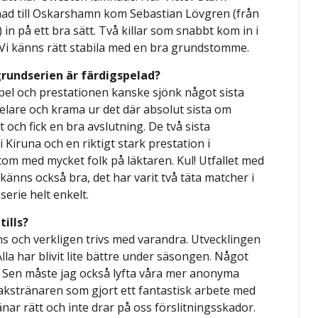
ånad till Oskarshamn kom Sebastian Lövgren (från
in på ett bra sätt. Två killar som snabbt kom in i
 Vi känns rätt stabila med en bra grundstomme.
grundserien är färdigspelad?
lutspel och prestationen kanske sjönk något sista
pelare och krama ur det där absolut sista om
 och fick en bra avslutning. De två sista
iruna och en riktigt stark prestation i
m med mycket folk på läktaren. Kul! Utfallet med
känns också bra, det har varit två täta matcher i
serie helt enkelt.
ills?
s och verkligen trivs med varandra. Utvecklingen
 Alla har blivit lite bättre under säsongen. Något
s. Sen måste jag också lyfta våra mer anonyma
akstränaren som gjort ett fantastisk arbete med
änar rätt och inte drar på oss förslitningsskador.