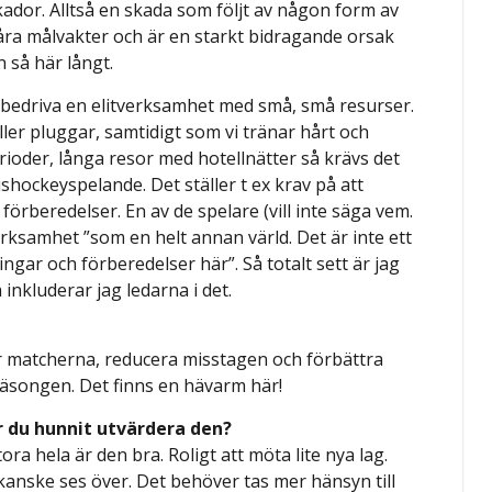
kador. Alltså en skada som följt av någon form av
våra målvakter och är en starkt bidragande orsak
n så här långt.
ker bedriva en elitverksamhet med små, små resurser.
ller pluggar, samtidigt som vi tränar hårt och
perioder, långa resor med hotellnätter så krävs det
ishockeyspelande. Det ställer t ex krav på att
örberedelser. En av de spelare (vill inte säga vem.
rksamhet ”som en helt annan värld. Det är inte ett
ingar och förberedelser här”. Så totalt sett är jag
inkluderar jag ledarna i det.
er matcherna, reducera misstagen och förbättra
 säsongen. Det finns en hävarm här!
 du hunnit utvärdera den?
tora hela är den bra. Roligt att möta lite nya lag.
anske ses över. Det behöver tas mer hänsyn till