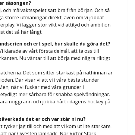
der säsongen?
l, och målvaktsspelet satt bra från början. Och så
Inga större utmaningar direkt, även om vi jobbat
erplay. Vi lägger stor vikt vid attityd och ambition
st det så här långt.
dserien och ert spel, hur skulle du göra det?
 klarade av vårt första delmål, att ta oss till
rkanten. Nu väntar till att börja med några riktigt
 matcherna. Det som sitter starkast på näthinnan är
en. Där visar vi att vi i våra bästa stunder
Men, när vi fuskar med våra grunder i
 betydligt mer sårbara för snabba spelvändningar.
 vara noggrann och jobba hårt i dagens hockey på
påverkade det er och var står ni nu?
 tycker jag till och med att vi kom ut lite starkare.
sätt när Owesten lämnade. När Victor Stark