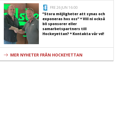
FRE 26 JUN 16:00
”Stora möjligheter att synas och
exponeras hos oss” * Vill ni också
bli sponsorer eller
samarbetspartners till
Hockeyettan? * Kontakta vår vd!
MER NYHETER FRÅN HOCKEYETTAN