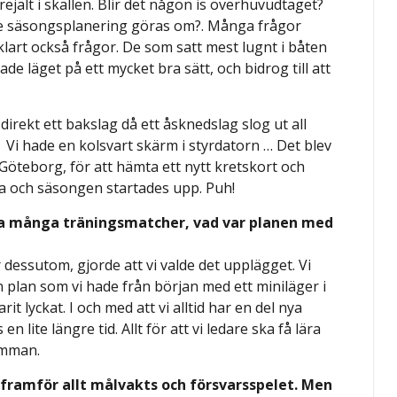
rejält i skallen. Blir det någon is överhuvudtaget?
åste säsongsplanering göras om?. Många frågor
lart också frågor. De som satt mest lugnt i båten
de läget på ett mycket bra sätt, och bidrog till att
ck direkt ett bakslag då ett åsknedslag slog ut all
Vi hade en kolsvart skärm i styrdatorn … Det blev
l Göteborg, för att hämta ett nytt kretskort och
a och säsongen startades upp. Puh!
ka många träningsmatcher, vad var planen med
dessutom, gjorde att vi valde det upplägget. Vi
 den plan som vi hade från början med ett miniläger i
rit lyckat. I och med att vi alltid har en del nya
n lite längre tid. Allt för att vi ledare ska få lära
amman.
 framför allt målvakts och försvarsspelet. Men