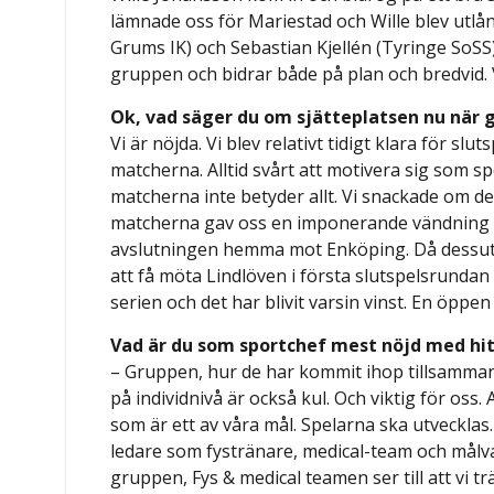
lämnade oss för Mariestad och Wille blev utl
Grums IK) och Sebastian Kjellén (Tyringe SoSS) 
gruppen och bidrar både på plan och bredvid.
Ok, vad säger du om sjätteplatsen nu när 
Vi är nöjda. Vi blev relativt tidigt klara för s
matcherna. Alltid svårt att motivera sig som s
matcherna inte betyder allt. Vi snackade om det
matcherna gav oss en imponerande vändning i K
avslutningen hemma mot Enköping. Då dessuto
att få möta Lindlöven i första slutspelsrundan 
serien och det har blivit varsin vinst. En öppen 
Vad är du som sportchef mest nöjd med hitt
– Gruppen, hur de har kommit ihop tillsamman
på individnivå är också kul. Och viktig för oss.
som är ett av våra mål. Spelarna ska utveckla
ledare som fystränare, medical-team och målv
gruppen, Fys & medical teamen ser till att vi tr