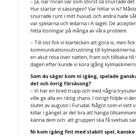
– Ja, när röran var som störst så snurrade det 
Hur startar vi säsongen? Var hittar vi is? M
snurrade runt i mitt huvud, och andra hade såk
var spelarna och ledarna i A-laget. De acceptera
hitta lösningar på många av våra problem.
– Till sist fick vi klartecken att göra is, men fi
kommunikationsutrustning till kylmaskinerna. 
en akut resa över natten, fram och tillbaka til
dagen efter kunde vi köra igång kylmaskinern
Som du säger kom ni igång, spelade gans
det och övrig försäsong?
– Vi har en bred trupp och med några tryouter 
ville ge alla en riktig chans. I övrigt följde vi
slutet av augusti i Furudal. Något som vi sett va
killar i gänget är det bra att hänga tillsammans e
känna dem och att gruppen ska få svetsas s
Ni kom igång fint med stabilt spel, kanske