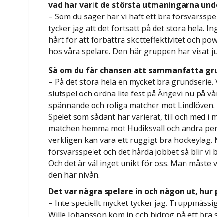
vad har varit de största utmaningarna un
– Som du säger har vi haft ett bra försvarsspe
tycker jag att det fortsatt på det stora hela. 
hårt för att förbättra skotteffektivitet och pow
hos våra spelare. Den här gruppen har visat ju
Så om du får chansen att sammanfatta grun
– På det stora hela en mycket bra grundserie. Vi
slutspel och ordna lite fest på Ängevi nu på vå
spännande och roliga matcher mot Lindlöven.
Spelet som sådant har varierat, till och med i
matchen hemma mot Hudiksvall och andra period
verkligen kan vara ett ruggigt bra hockeylag. 
försvarsspelet och det hårda jobbet så blir vi
Och det är väl inget unikt för oss. Man måste
den här nivån.
Det var några spelare in och någon ut, hur 
– Inte speciellt mycket tycker jag. Truppmässigt
Wille Johansson kom in och bidrog på ett bra 