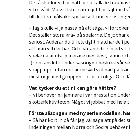
De få skador vi har haft är så kallade traumas
yttre våld. Målvaktstränaren jobbar tajt med 
till det bra målvaktsspel vi sett under säsonge
– Jag skulle vilja passa på att säga, vi försö
Det ställer stora krav på spelarna. De jobbar e
seriöst. Adderar du till ett tight matchande i 
att man vill det här. Och har ambition med sitt 
spelarna är disciplinerade med kost, sömn och f
..) som anslutit under säsongen beskrev vår ve
snäpp upp, utan det är milsvid skillnad på trän
mest nöjd med gruppen. De är otroliga. Och då 
Vad tycker du att ni kan göra bättre?
– Vi behöver bli jämnare i vår prestation und
skotteffektiviteten. Något vi jobbat med hela
Första säsongen med ny seriemodellen, har
– Så här kort in på får jag väl säga att på det s
Indelningen mellan Norra och Södra behöver k