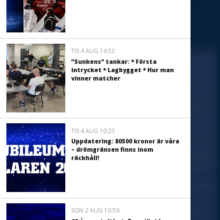
TIS 4 AUG 14:52
”Sunkens” tankar: * Första
intrycket * Lagbygget * Hur man
vinner matcher
TIS 4 AUG 10:23
Uppdatering: 80500 kronor är våra
– drömgränsen finns inom
räckhåll!
SÖN 2 AUG 10:59