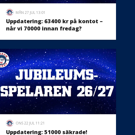
MÅN 27 JUL 13:01
Uppdatering: 63400 kr på kontot –
når vi 70000 innan fredag?
ONS 22 JUL 11:21
Uppdatering: 51000 säkrade!