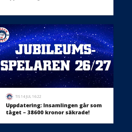
TIS 14 JUL 16:22
Uppdatering: Insamlingen går som
tåget – 38600 kronor säkrade!