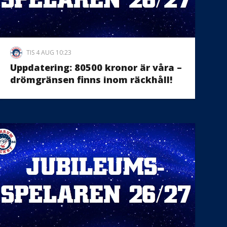
TIS 4 AUG 10:23
Uppdatering: 80500 kronor är våra –
drömgränsen finns inom räckhåll!