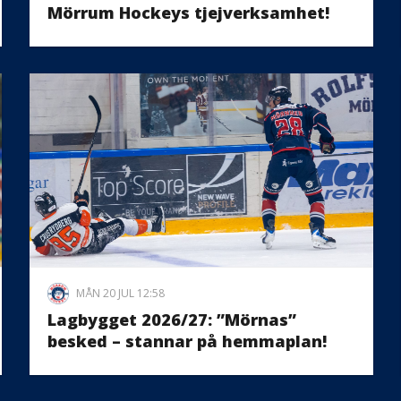
Mörrum Hockeys tjejverksamhet!
MÅN 20 JUL 12:58
Lagbygget 2026/27: ”Mörnas”
besked – stannar på hemmaplan!