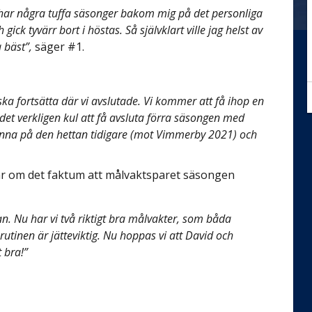
ag har några tuffa säsonger bakom mig på det personliga
gick tyvärr bort i höstas. Så självklart ville jag helst av
 bäst”,
säger #1.
ska fortsätta där vi avslutade. Vi kommer att få ihop en
r det verkligen kul att få avsluta förra säsongen med
änna på den hettan tidigare (mot Vimmerby 2021) och
är om det faktum att målvaktsparet säsongen
n. Nu har vi två riktigt bra målvakter, som båda
utinen är jätteviktig. Nu hoppas vi att David och
t bra!”