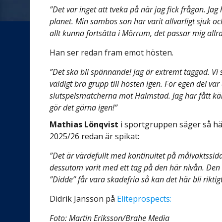
”Det var inget att tveka på när jag fick frågan. J
planet. Min sambos son har varit allvarligt sjuk och 
allt kunna fortsätta i Mörrum, det passar mig allra
Han ser redan fram emot hösten.
”Det ska bli spännande! Jag är extremt taggad. Vi 
väldigt bra grupp till hösten igen. För egen del va
slutspelsmatcherna mot Halmstad. Jag har fått k
gör det gärna igen!”
Mathias Lönqvist
i sportgruppen säger så h
2025/26 redan är spikat:
”Det är värdefullt med kontinuitet på målvaktssida
dessutom varit med ett tag på den här nivån. Den r
”Didde” får vara skadefria så kan det här bli riktig
Didrik Jansson på
Eliteprospects:
Foto: Martin Eriksson/Brahe Media