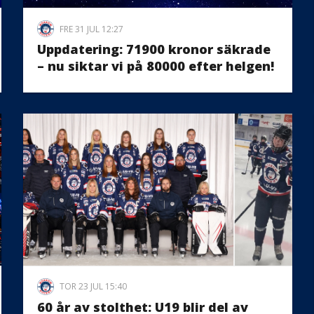
FRE 31 JUL 12:27
Uppdatering: 71900 kronor säkrade
– nu siktar vi på 80000 efter helgen!
TOR 23 JUL 15:40
60 år av stolthet: U19 blir del av