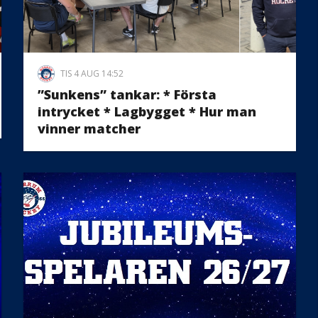
TIS 4 AUG 14:52
”Sunkens” tankar: * Första
intrycket * Lagbygget * Hur man
vinner matcher