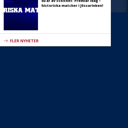
60 år av stolthet: Premiär idag –
historiska matcher i Jössarinken!
FLER NYHETER