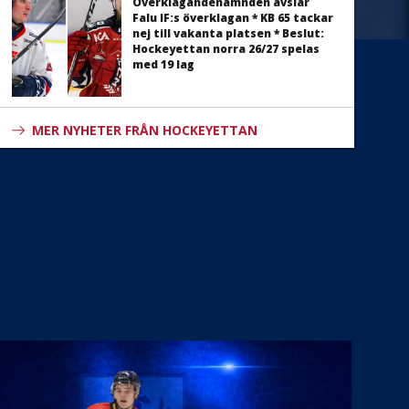
Överklagandenämnden avslår
Falu IF:s överklagan * KB 65 tackar
nej till vakanta platsen * Beslut:
Hockeyettan norra 26/27 spelas
med 19 lag
MER NYHETER FRÅN HOCKEYETTAN