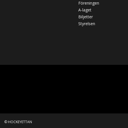
Föreningen
A-laget
Biljetter
Styrelsen
© HOCKEYETTAN