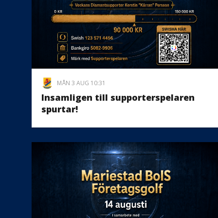
MÅN 3 AUG 10:31
Insamligen till supporterspelaren
spurtar!