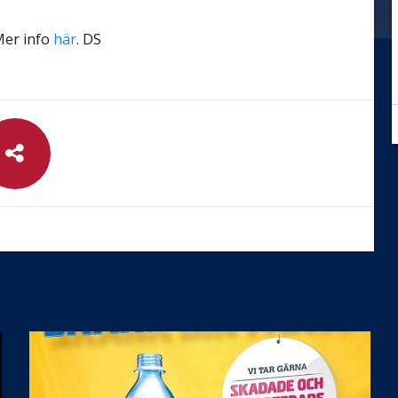
Mer info
här
. DS