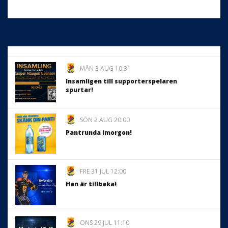
MÅN 3 AUG 10:31
Insamligen till supporterspelaren
spurtar!
SÖN 2 AUG 20:00
Pantrunda imorgon!
FRE 31 JUL 12:00
Han är tillbaka!
ONS 29 JUL 11:10