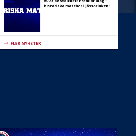
60 år av stolthet: Premiär idag –
historiska matcher i Jössarinken!
FLER NYHETER