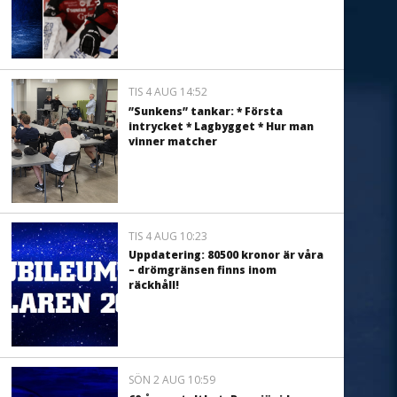
TIS 4 AUG 14:52
”Sunkens” tankar: * Första
intrycket * Lagbygget * Hur man
vinner matcher
TIS 4 AUG 10:23
Uppdatering: 80500 kronor är våra
– drömgränsen finns inom
räckhåll!
SÖN 2 AUG 10:59