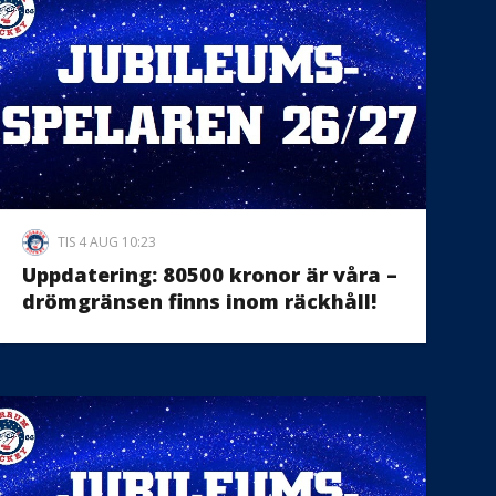
TIS 4 AUG 10:23
Uppdatering: 80500 kronor är våra –
drömgränsen finns inom räckhåll!