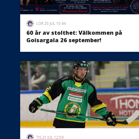
LÖR 25 JUL 15:44
60 år av stolthet: Välkommen på
Goisargala 26 september!
TIS 21 JUL 12:59