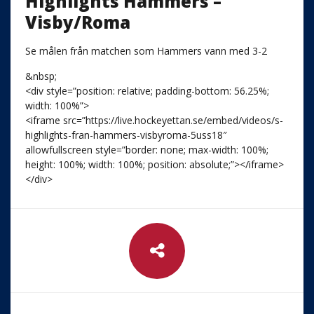
Highlights Hammers –
Visby/Roma
Se målen från matchen som Hammers vann med 3-2
&nbsp;
<div style=”position: relative; padding-bottom: 56.25%;
width: 100%”>
<iframe src=”https://live.hockeyettan.se/embed/videos/s-
highlights-fran-hammers-visbyroma-5uss18″
allowfullscreen style=”border: none; max-width: 100%;
height: 100%; width: 100%; position: absolute;”></iframe>
</div>